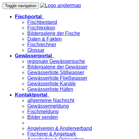
Toggle navigation
Fischportal
Fischbestand
Fischlexikon
Bildergalerie der Fische
Daten & Fakten
Fischrechner
Glossar
Gewässerportal
regionale Gewässersuche
Bildergalerie der Gewässer
Gewässerliste Stillwasser
Gewässerliste Fließwasser
Gewässerliste Kanäle
Gewässerliste Häfen
Kontaktportal
allgemeine Nachricht
Gewässermeldung
Fischmeldung
Bilder senden
Angelverein & Anglerverband
Fischerei & Angelpark