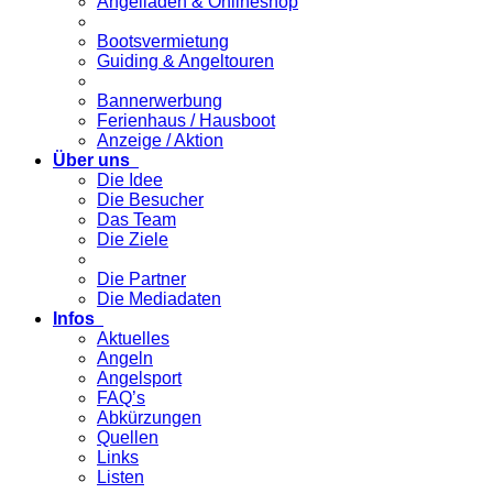
Angelladen & Onlineshop
Bootsvermietung
Guiding & Angeltouren
Bannerwerbung
Ferienhaus / Hausboot
Anzeige / Aktion
Über uns
Die Idee
Die Besucher
Das Team
Die Ziele
Die Partner
Die Mediadaten
Infos
Aktuelles
Angeln
Angelsport
FAQ’s
Abkürzungen
Quellen
Links
Listen