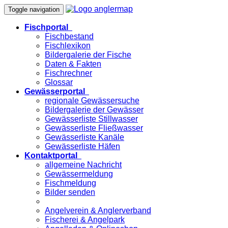
Toggle navigation
Fischportal
Fischbestand
Fischlexikon
Bildergalerie der Fische
Daten & Fakten
Fischrechner
Glossar
Gewässerportal
regionale Gewässersuche
Bildergalerie der Gewässer
Gewässerliste Stillwasser
Gewässerliste Fließwasser
Gewässerliste Kanäle
Gewässerliste Häfen
Kontaktportal
allgemeine Nachricht
Gewässermeldung
Fischmeldung
Bilder senden
Angelverein & Anglerverband
Fischerei & Angelpark