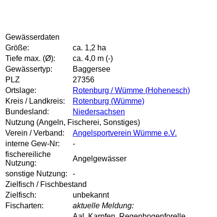
Gewässerdaten
Größe:
ca. 1,2 ha
Tiefe max. (Ø):
ca. 4,0 m (-)
Gewässertyp:
Baggersee
PLZ
27356
Ortslage:
Rotenburg / Wümme (Hohenesch)
Kreis / Landkreis:
Rotenburg (Wümme)
Bundesland:
Niedersachsen
Nutzung (Angeln, Fischerei, Sonstiges)
Verein / Verband:
Angelsportverein Wümme e.V.
interne Gew-Nr:
-
fischereiliche
Angelgewässer
Nutzung:
sonstige Nutzung:
-
Zielfisch / Fischbestand
Zielfisch:
unbekannt
Fischarten:
aktuelle Meldung:
Aal, Karpfen, Regenbogenforelle,