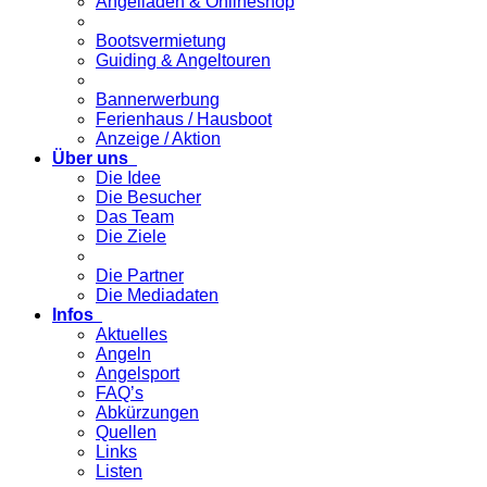
Angelladen & Onlineshop
Bootsvermietung
Guiding & Angeltouren
Bannerwerbung
Ferienhaus / Hausboot
Anzeige / Aktion
Über uns
Die Idee
Die Besucher
Das Team
Die Ziele
Die Partner
Die Mediadaten
Infos
Aktuelles
Angeln
Angelsport
FAQ’s
Abkürzungen
Quellen
Links
Listen