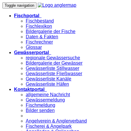
Toggle navigation
Fischportal
Fischbestand
Fischlexikon
Bildergalerie der Fische
Daten & Fakten
Fischrechner
Glossar
Gewässerportal
regionale Gewässersuche
Bildergalerie der Gewässer
Gewässerliste Stillwasser
Gewässerliste Fließwasser
Gewässerliste Kanäle
Gewässerliste Häfen
Kontaktportal
allgemeine Nachricht
Gewässermeldung
Fischmeldung
Bilder senden
Angelverein & Anglerverband
Fischerei & Angelpark