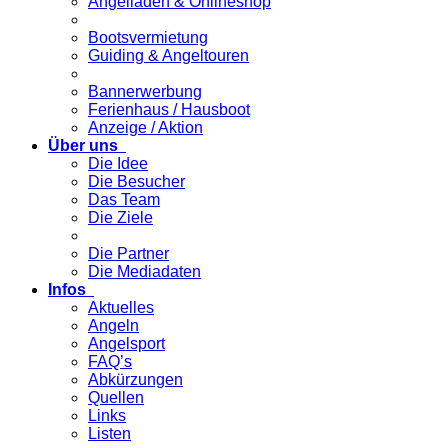
Angelladen & Onlineshop
Bootsvermietung
Guiding & Angeltouren
Bannerwerbung
Ferienhaus / Hausboot
Anzeige / Aktion
Über uns
Die Idee
Die Besucher
Das Team
Die Ziele
Die Partner
Die Mediadaten
Infos
Aktuelles
Angeln
Angelsport
FAQ’s
Abkürzungen
Quellen
Links
Listen