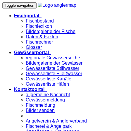
Toggle navigation
Fischportal
Fischbestand
Fischlexikon
Bildergalerie der Fische
Daten & Fakten
Fischrechner
Glossar
Gewässerportal
regionale Gewässersuche
Bildergalerie der Gewässer
Gewässerliste Stillwasser
Gewässerliste Fließwasser
Gewässerliste Kanäle
Gewässerliste Häfen
Kontaktportal
allgemeine Nachricht
Gewässermeldung
Fischmeldung
Bilder senden
Angelverein & Anglerverband
Fischerei & Angelpark