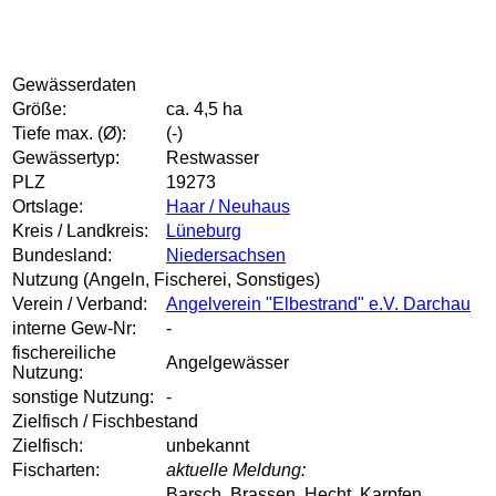
Gewässerdaten
Größe:
ca. 4,5 ha
Tiefe max. (Ø):
(-)
Gewässertyp:
Restwasser
PLZ
19273
Ortslage:
Haar / Neuhaus
Kreis / Landkreis:
Lüneburg
Bundesland:
Niedersachsen
Nutzung (Angeln, Fischerei, Sonstiges)
Verein / Verband:
Angelverein "Elbestrand" e.V. Darchau
interne Gew-Nr:
-
fischereiliche
Angelgewässer
Nutzung:
sonstige Nutzung:
-
Zielfisch / Fischbestand
Zielfisch:
unbekannt
Fischarten:
aktuelle Meldung:
Barsch, Brassen, Hecht, Karpfen,