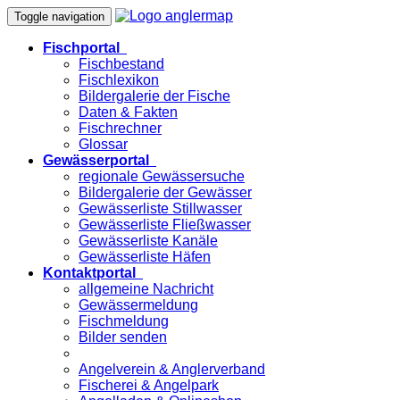
Toggle navigation
Fischportal
Fischbestand
Fischlexikon
Bildergalerie der Fische
Daten & Fakten
Fischrechner
Glossar
Gewässerportal
regionale Gewässersuche
Bildergalerie der Gewässer
Gewässerliste Stillwasser
Gewässerliste Fließwasser
Gewässerliste Kanäle
Gewässerliste Häfen
Kontaktportal
allgemeine Nachricht
Gewässermeldung
Fischmeldung
Bilder senden
Angelverein & Anglerverband
Fischerei & Angelpark