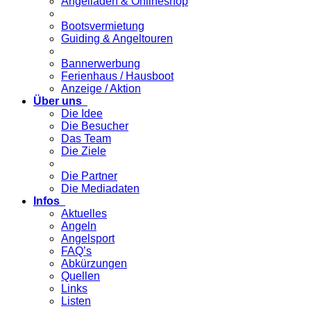
Angelladen & Onlineshop
Bootsvermietung
Guiding & Angeltouren
Bannerwerbung
Ferienhaus / Hausboot
Anzeige / Aktion
Über uns
Die Idee
Die Besucher
Das Team
Die Ziele
Die Partner
Die Mediadaten
Infos
Aktuelles
Angeln
Angelsport
FAQ’s
Abkürzungen
Quellen
Links
Listen