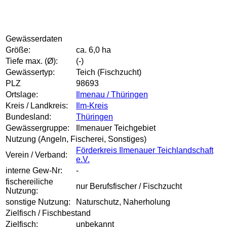
Gewässerdaten
Größe:
ca. 6,0 ha
Tiefe max. (Ø):
(-)
Gewässertyp:
Teich (Fischzucht)
PLZ
98693
Ortslage:
Ilmenau / Thüringen
Kreis / Landkreis:
Ilm-Kreis
Bundesland:
Thüringen
Gewässergruppe:
Ilmenauer Teichgebiet
Nutzung (Angeln, Fischerei, Sonstiges)
Förderkreis Ilmenauer Teichlandschaft
Verein / Verband:
e.V.
interne Gew-Nr:
-
fischereiliche
nur Berufsfischer / Fischzucht
Nutzung:
sonstige Nutzung:
Naturschutz, Naherholung
Zielfisch / Fischbestand
Zielfisch:
unbekannt