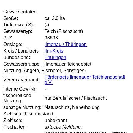
Gewässerdaten
Größe:
ca. 2,0 ha
Tiefe max. (Ø):
(-)
Gewässertyp:
Teich (Fischzucht)
PLZ
98693
Ortslage:
Ilmenau / Thüringen
Kreis / Landkreis:
Ilm-Kreis
Bundesland:
Thüringen
Gewässergruppe:
Ilmenauer Teichgebiet
Nutzung (Angeln, Fischerei, Sonstiges)
Förderkreis Ilmenauer Teichlandschaft
Verein / Verband:
e.V.
interne Gew-Nr:
-
fischereiliche
nur Berufsfischer / Fischzucht
Nutzung:
sonstige Nutzung:
Naturschutz, Naherholung
Zielfisch / Fischbestand
Zielfisch:
unbekannt
Fischarten:
aktuelle Meldung: