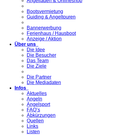
Angelladen & Onlineshop
Bootsvermietung
Guiding & Angeltouren
Bannerwerbung
Ferienhaus / Hausboot
Anzeige / Aktion
Über uns
Die Idee
Die Besucher
Das Team
Die Ziele
Die Partner
Die Mediadaten
Infos
Aktuelles
Angeln
Angelsport
FAQ’s
Abkürzungen
Quellen
Links
Listen