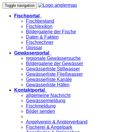
Toggle navigation
Fischportal
Fischbestand
Fischlexikon
Bildergalerie der Fische
Daten & Fakten
Fischrechner
Glossar
Gewässerportal
regionale Gewässersuche
Bildergalerie der Gewässer
Gewässerliste Stillwasser
Gewässerliste Fließwasser
Gewässerliste Kanäle
Gewässerliste Häfen
Kontaktportal
allgemeine Nachricht
Gewässermeldung
Fischmeldung
Bilder senden
Angelverein & Anglerverband
Fischerei & Angelpark