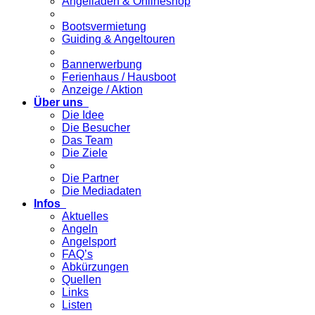
Angelladen & Onlineshop
Bootsvermietung
Guiding & Angeltouren
Bannerwerbung
Ferienhaus / Hausboot
Anzeige / Aktion
Über uns
Die Idee
Die Besucher
Das Team
Die Ziele
Die Partner
Die Mediadaten
Infos
Aktuelles
Angeln
Angelsport
FAQ’s
Abkürzungen
Quellen
Links
Listen