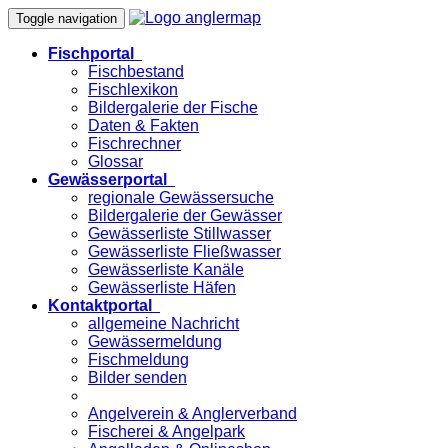
Toggle navigation
Fischportal
Fischbestand
Fischlexikon
Bildergalerie der Fische
Daten & Fakten
Fischrechner
Glossar
Gewässerportal
regionale Gewässersuche
Bildergalerie der Gewässer
Gewässerliste Stillwasser
Gewässerliste Fließwasser
Gewässerliste Kanäle
Gewässerliste Häfen
Kontaktportal
allgemeine Nachricht
Gewässermeldung
Fischmeldung
Bilder senden
Angelverein & Anglerverband
Fischerei & Angelpark