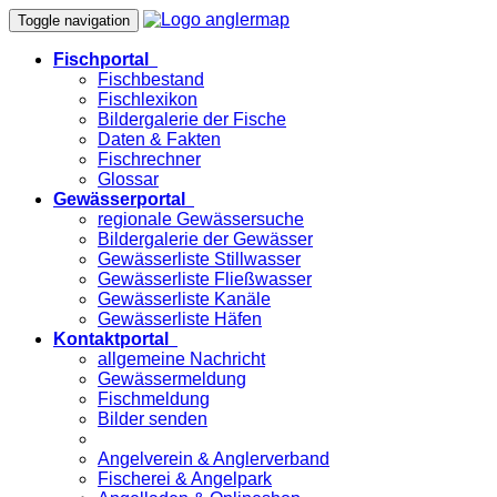
Toggle navigation
Fischportal
Fischbestand
Fischlexikon
Bildergalerie der Fische
Daten & Fakten
Fischrechner
Glossar
Gewässerportal
regionale Gewässersuche
Bildergalerie der Gewässer
Gewässerliste Stillwasser
Gewässerliste Fließwasser
Gewässerliste Kanäle
Gewässerliste Häfen
Kontaktportal
allgemeine Nachricht
Gewässermeldung
Fischmeldung
Bilder senden
Angelverein & Anglerverband
Fischerei & Angelpark