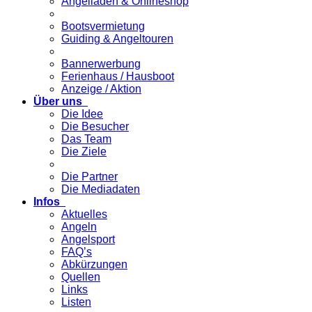
Angelladen & Onlineshop
Bootsvermietung
Guiding & Angeltouren
Bannerwerbung
Ferienhaus / Hausboot
Anzeige / Aktion
Über uns
Die Idee
Die Besucher
Das Team
Die Ziele
Die Partner
Die Mediadaten
Infos
Aktuelles
Angeln
Angelsport
FAQ’s
Abkürzungen
Quellen
Links
Listen