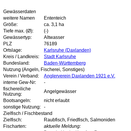
Gewässerdaten
weitere Namen
Ententeich
Größe:
ca. 3,1 ha
Tiefe max. (Ø):
(-)
Gewässertyp:
Altwasser
PLZ
76189
Ortslage:
Karlsruhe (Daxlanden)
Kreis / Landkreis:
Stadt Karlsruhe
Bundesland:
Baden-Württemberg
Nutzung (Angeln, Fischerei, Sonstiges)
Verein / Verband:
Anglerverein Daxlanden 1921 e.V.
interne Gew-Nr:
-
fischereiliche
Angelgewässer
Nutzung:
Bootsangeln:
nicht erlaubt
sonstige Nutzung:
-
Zielfisch / Fischbestand
Zielfisch:
Raubfisch, Friedfisch, Salmoniden
Fischarten:
aktuelle Meldung: