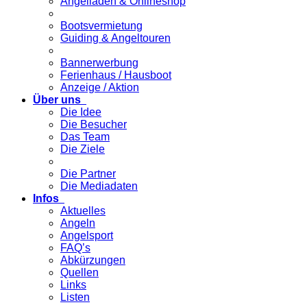
Angelladen & Onlineshop
Bootsvermietung
Guiding & Angeltouren
Bannerwerbung
Ferienhaus / Hausboot
Anzeige / Aktion
Über uns
Die Idee
Die Besucher
Das Team
Die Ziele
Die Partner
Die Mediadaten
Infos
Aktuelles
Angeln
Angelsport
FAQ’s
Abkürzungen
Quellen
Links
Listen