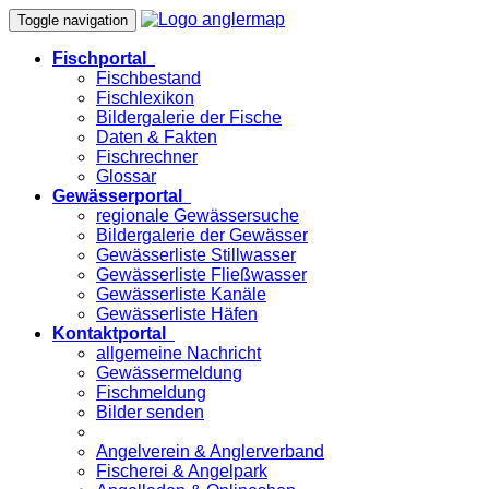
Toggle navigation
Fischportal
Fischbestand
Fischlexikon
Bildergalerie der Fische
Daten & Fakten
Fischrechner
Glossar
Gewässerportal
regionale Gewässersuche
Bildergalerie der Gewässer
Gewässerliste Stillwasser
Gewässerliste Fließwasser
Gewässerliste Kanäle
Gewässerliste Häfen
Kontaktportal
allgemeine Nachricht
Gewässermeldung
Fischmeldung
Bilder senden
Angelverein & Anglerverband
Fischerei & Angelpark