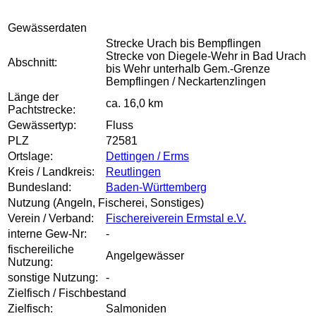
Gewässerdaten
Strecke Urach bis Bempflingen
Strecke von Diegele-Wehr in Bad Urach
Abschnitt:
bis Wehr unterhalb Gem.-Grenze
Bempflingen / Neckartenzlingen
Länge der
ca. 16,0 km
Pachtstrecke:
Gewässertyp:
Fluss
PLZ
72581
Ortslage:
Dettingen / Erms
Kreis / Landkreis:
Reutlingen
Bundesland:
Baden-Württemberg
Nutzung (Angeln, Fischerei, Sonstiges)
Verein / Verband:
Fischereiverein Ermstal e.V.
interne Gew-Nr:
-
fischereiliche
Angelgewässer
Nutzung:
sonstige Nutzung:
-
Zielfisch / Fischbestand
Zielfisch:
Salmoniden