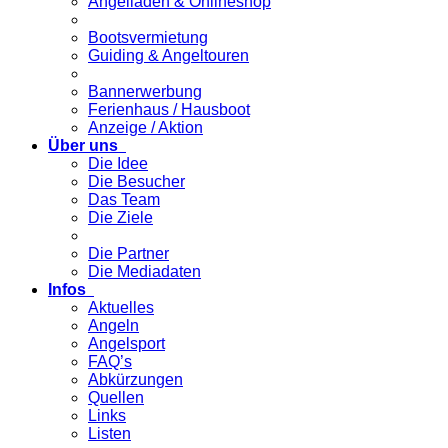
Angelladen & Onlineshop
Bootsvermietung
Guiding & Angeltouren
Bannerwerbung
Ferienhaus / Hausboot
Anzeige / Aktion
Über uns
Die Idee
Die Besucher
Das Team
Die Ziele
Die Partner
Die Mediadaten
Infos
Aktuelles
Angeln
Angelsport
FAQ’s
Abkürzungen
Quellen
Links
Listen