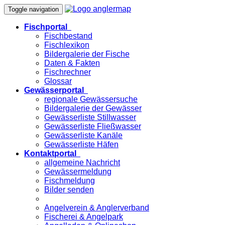
Toggle navigation
Fischportal
Fischbestand
Fischlexikon
Bildergalerie der Fische
Daten & Fakten
Fischrechner
Glossar
Gewässerportal
regionale Gewässersuche
Bildergalerie der Gewässer
Gewässerliste Stillwasser
Gewässerliste Fließwasser
Gewässerliste Kanäle
Gewässerliste Häfen
Kontaktportal
allgemeine Nachricht
Gewässermeldung
Fischmeldung
Bilder senden
Angelverein & Anglerverband
Fischerei & Angelpark