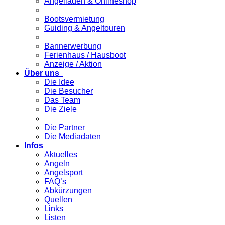
Angelladen & Onlineshop
Bootsvermietung
Guiding & Angeltouren
Bannerwerbung
Ferienhaus / Hausboot
Anzeige / Aktion
Über uns
Die Idee
Die Besucher
Das Team
Die Ziele
Die Partner
Die Mediadaten
Infos
Aktuelles
Angeln
Angelsport
FAQ’s
Abkürzungen
Quellen
Links
Listen