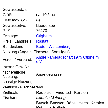
Gewässerdaten
Größe:
ca. 10,5 ha
Tiefe max. (Ø):
(-)
Gewässertyp:
Baggersee
PLZ
76470
Ortslage:
Ötigheim
Kreis / Landkreis:
Rastatt
Bundesland:
Baden-Württemberg
Nutzung (Angeln, Fischerei, Sonstiges)
Anglerkameradschaft 1975 Ötigheim
Verein / Verband:
e.V.
interne Gew-Nr:
-
fischereiliche
Angelgewässer
Nutzung:
sonstige Nutzung:
-
Zielfisch / Fischbestand
Zielfisch:
Raubfisch, Friedfisch, Karpfen
Fischarten:
aktuelle Meldung:
Barsch, Brassen, Döbel, Hecht, Karpfen,
Rotauge, Rotfeder