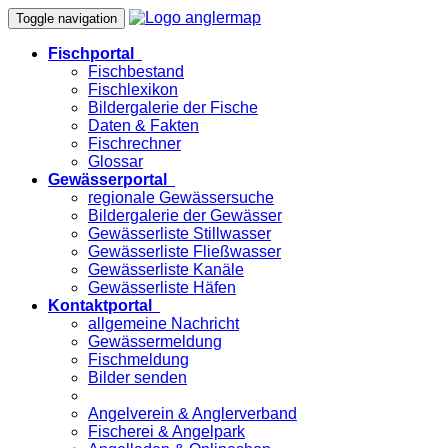
Toggle navigation
Fischportal
Fischbestand
Fischlexikon
Bildergalerie der Fische
Daten & Fakten
Fischrechner
Glossar
Gewässerportal
regionale Gewässersuche
Bildergalerie der Gewässer
Gewässerliste Stillwasser
Gewässerliste Fließwasser
Gewässerliste Kanäle
Gewässerliste Häfen
Kontaktportal
allgemeine Nachricht
Gewässermeldung
Fischmeldung
Bilder senden
Angelverein & Anglerverband
Fischerei & Angelpark