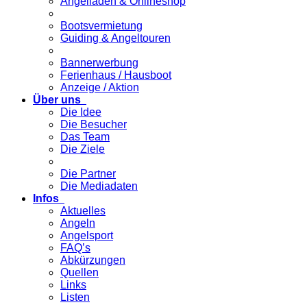
Angelladen & Onlineshop
Bootsvermietung
Guiding & Angeltouren
Bannerwerbung
Ferienhaus / Hausboot
Anzeige / Aktion
Über uns
Die Idee
Die Besucher
Das Team
Die Ziele
Die Partner
Die Mediadaten
Infos
Aktuelles
Angeln
Angelsport
FAQ’s
Abkürzungen
Quellen
Links
Listen