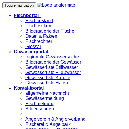
Toggle navigation
Fischportal
Fischbestand
Fischlexikon
Bildergalerie der Fische
Daten & Fakten
Fischrechner
Glossar
Gewässerportal
regionale Gewässersuche
Bildergalerie der Gewässer
Gewässerliste Stillwasser
Gewässerliste Fließwasser
Gewässerliste Kanäle
Gewässerliste Häfen
Kontaktportal
allgemeine Nachricht
Gewässermeldung
Fischmeldung
Bilder senden
Angelverein & Anglerverband
Fischerei & Angelpark