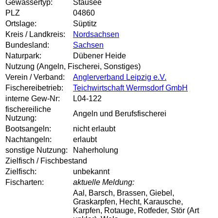
Gewässertyp:
Stausee
PLZ
04860
Ortslage:
Süptitz
Kreis / Landkreis:
Nordsachsen
Bundesland:
Sachsen
Naturpark:
Dübener Heide
Nutzung (Angeln, Fischerei, Sonstiges)
Verein / Verband:
Anglerverband Leipzig e.V.
Fischereibetrieb:
Teichwirtschaft Wermsdorf GmbH
interne Gew-Nr:
L04-122
fischereiliche
Angeln und Berufsfischerei
Nutzung:
Bootsangeln:
nicht erlaubt
Nachtangeln:
erlaubt
sonstige Nutzung:
Naherholung
Zielfisch / Fischbestand
Zielfisch:
unbekannt
Fischarten:
aktuelle Meldung:
Aal, Barsch, Brassen, Giebel,
Graskarpfen, Hecht, Karausche,
Karpfen, Rotauge, Rotfeder, Stör (Art