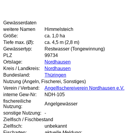
Gewässerdaten
weitere Namen
Himmelsteich
Größe:
ca. 1,0 ha
Tiefe max. (Ø):
ca. 4,5 m (2,8 m)
Gewässertyp:
Restwasser (Tongewinnung)
PLZ
99734
Ortslage:
Nordhausen
Kreis / Landkreis:
Nordhausen
Bundesland:
Thüringen
Nutzung (Angeln, Fischerei, Sonstiges)
Verein / Verband:
Angelfischereiverein Nordhausen e.V.
interne Gew-Nr:
NDH-105
fischereiliche
Angelgewässer
Nutzung:
sonstige Nutzung:
-
Zielfisch / Fischbestand
Zielfisch:
unbekannt
Fischarten:
aktuelle Meldung: