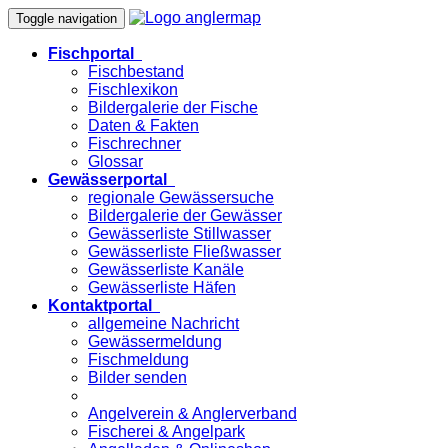
Toggle navigation
Fischportal
Fischbestand
Fischlexikon
Bildergalerie der Fische
Daten & Fakten
Fischrechner
Glossar
Gewässerportal
regionale Gewässersuche
Bildergalerie der Gewässer
Gewässerliste Stillwasser
Gewässerliste Fließwasser
Gewässerliste Kanäle
Gewässerliste Häfen
Kontaktportal
allgemeine Nachricht
Gewässermeldung
Fischmeldung
Bilder senden
Angelverein & Anglerverband
Fischerei & Angelpark