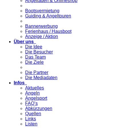
Angelladen & Onlineshop
Bootsvermietung
Guiding & Angeltouren
Bannerwerbung
Ferienhaus / Hausboot
Anzeige / Aktion
Über uns
Die Idee
Die Besucher
Das Team
Die Ziele
Die Partner
Die Mediadaten
Infos
Aktuelles
Angeln
Angelsport
FAQ’s
Abkürzungen
Quellen
Links
Listen