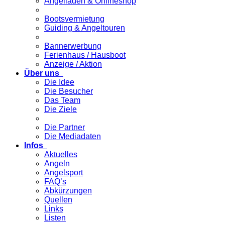
Angelladen & Onlineshop
Bootsvermietung
Guiding & Angeltouren
Bannerwerbung
Ferienhaus / Hausboot
Anzeige / Aktion
Über uns
Die Idee
Die Besucher
Das Team
Die Ziele
Die Partner
Die Mediadaten
Infos
Aktuelles
Angeln
Angelsport
FAQ’s
Abkürzungen
Quellen
Links
Listen