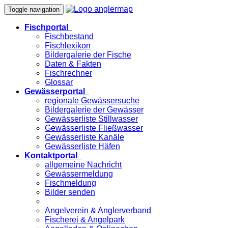
Toggle navigation
Fischportal
Fischbestand
Fischlexikon
Bildergalerie der Fische
Daten & Fakten
Fischrechner
Glossar
Gewässerportal
regionale Gewässersuche
Bildergalerie der Gewässer
Gewässerliste Stillwasser
Gewässerliste Fließwasser
Gewässerliste Kanäle
Gewässerliste Häfen
Kontaktportal
allgemeine Nachricht
Gewässermeldung
Fischmeldung
Bilder senden
Angelverein & Anglerverband
Fischerei & Angelpark