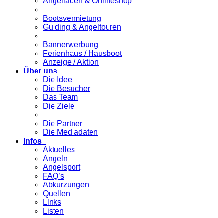
Angelladen & Onlineshop
Bootsvermietung
Guiding & Angeltouren
Bannerwerbung
Ferienhaus / Hausboot
Anzeige / Aktion
Über uns
Die Idee
Die Besucher
Das Team
Die Ziele
Die Partner
Die Mediadaten
Infos
Aktuelles
Angeln
Angelsport
FAQ’s
Abkürzungen
Quellen
Links
Listen