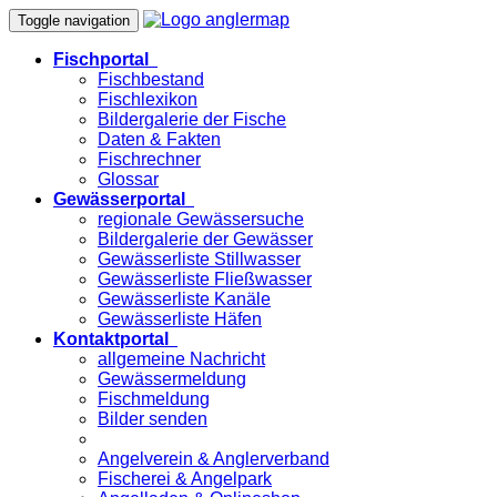
Toggle navigation
Fischportal
Fischbestand
Fischlexikon
Bildergalerie der Fische
Daten & Fakten
Fischrechner
Glossar
Gewässerportal
regionale Gewässersuche
Bildergalerie der Gewässer
Gewässerliste Stillwasser
Gewässerliste Fließwasser
Gewässerliste Kanäle
Gewässerliste Häfen
Kontaktportal
allgemeine Nachricht
Gewässermeldung
Fischmeldung
Bilder senden
Angelverein & Anglerverband
Fischerei & Angelpark