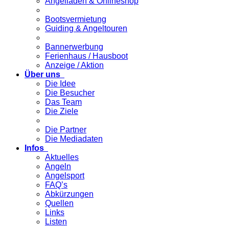
Angelladen & Onlineshop
Bootsvermietung
Guiding & Angeltouren
Bannerwerbung
Ferienhaus / Hausboot
Anzeige / Aktion
Über uns
Die Idee
Die Besucher
Das Team
Die Ziele
Die Partner
Die Mediadaten
Infos
Aktuelles
Angeln
Angelsport
FAQ’s
Abkürzungen
Quellen
Links
Listen