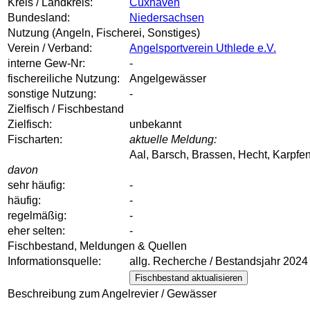
Kreis / Landkreis:
Cuxhaven
Bundesland:
Niedersachsen
Nutzung (Angeln, Fischerei, Sonstiges)
Verein / Verband:
Angelsportverein Uthlede e.V.
interne Gew-Nr:
-
fischereiliche Nutzung:
Angelgewässer
sonstige Nutzung:
-
Zielfisch / Fischbestand
Zielfisch:
unbekannt
Fischarten:
aktuelle Meldung:
Aal, Barsch, Brassen, Hecht, Karpfe
davon
sehr häufig:
-
häufig:
-
regelmäßig:
-
eher selten:
-
Fischbestand, Meldungen & Quellen
Informationsquelle:
allg. Recherche / Bestandsjahr 2024
Fischbestand aktualisieren
Beschreibung zum Angelrevier / Gewässer