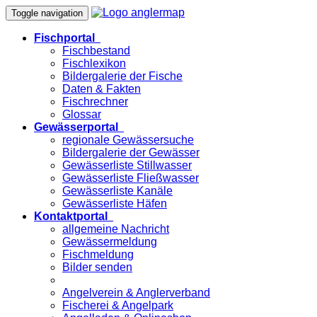
Toggle navigation
Fischportal
Fischbestand
Fischlexikon
Bildergalerie der Fische
Daten & Fakten
Fischrechner
Glossar
Gewässerportal
regionale Gewässersuche
Bildergalerie der Gewässer
Gewässerliste Stillwasser
Gewässerliste Fließwasser
Gewässerliste Kanäle
Gewässerliste Häfen
Kontaktportal
allgemeine Nachricht
Gewässermeldung
Fischmeldung
Bilder senden
Angelverein & Anglerverband
Fischerei & Angelpark