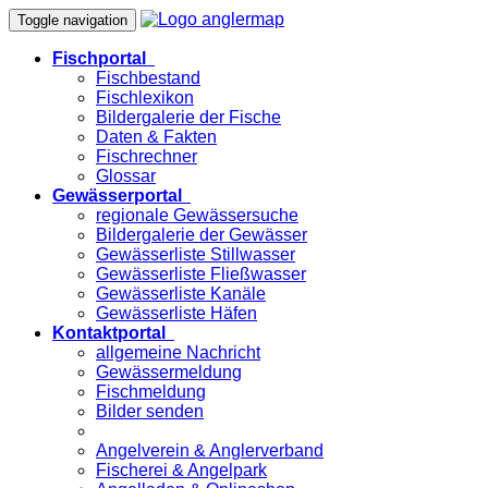
Toggle navigation
Fischportal
Fischbestand
Fischlexikon
Bildergalerie der Fische
Daten & Fakten
Fischrechner
Glossar
Gewässerportal
regionale Gewässersuche
Bildergalerie der Gewässer
Gewässerliste Stillwasser
Gewässerliste Fließwasser
Gewässerliste Kanäle
Gewässerliste Häfen
Kontaktportal
allgemeine Nachricht
Gewässermeldung
Fischmeldung
Bilder senden
Angelverein & Anglerverband
Fischerei & Angelpark