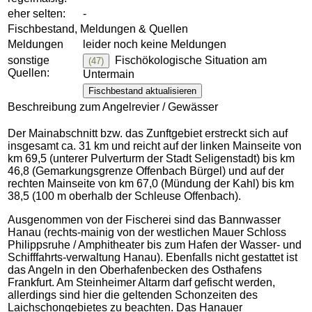
eher selten:
-
Fischbestand, Meldungen & Quellen
Meldungen
leider noch keine Meldungen
sonstige
Fischökologische Situation am
(47)
Quellen:
Untermain
Fischbestand aktualisieren
Beschreibung zum Angelrevier / Gewässer
Der Mainabschnitt bzw. das Zunftgebiet erstreckt sich auf
insgesamt ca. 31 km und reicht auf der linken Mainseite von
km 69,5 (unterer Pulverturm der Stadt Seligenstadt) bis km
46,8 (Gemarkungsgrenze Offenbach Bürgel) und auf der
rechten Mainseite von km 67,0 (Mündung der Kahl) bis km
38,5 (100 m oberhalb der Schleuse Offenbach).
Ausgenommen von der Fischerei sind das Bannwasser
Hanau (rechts-mainig von der westlichen Mauer Schloss
Philippsruhe / Amphitheater bis zum Hafen der Wasser- und
Schifffahrts-verwaltung Hanau). Ebenfalls nicht gestattet ist
das Angeln in den Oberhafenbecken des Osthafens
Frankfurt. Am Steinheimer Altarm darf gefischt werden,
allerdings sind hier die geltenden Schonzeiten des
Laichschongebietes zu beachten. Das Hanauer