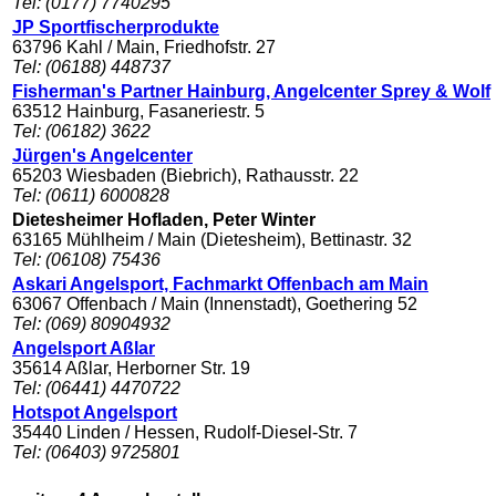
Tel: (0177) 7740295
JP Sportfischerprodukte
63796 Kahl / Main, Friedhofstr. 27
Tel: (06188) 448737
Fisherman's Partner Hainburg, Angelcenter Sprey & Wolf
63512 Hainburg, Fasaneriestr. 5
Tel: (06182) 3622
Jürgen's Angelcenter
65203 Wiesbaden (Biebrich), Rathausstr. 22
Tel: (0611) 6000828
Dietesheimer Hofladen, Peter Winter
63165 Mühlheim / Main (Dietesheim), Bettinastr. 32
Tel: (06108) 75436
Askari Angelsport, Fachmarkt Offenbach am Main
63067 Offenbach / Main (Innenstadt), Goethering 52
Tel: (069) 80904932
Angelsport Aßlar
35614 Aßlar, Herborner Str. 19
Tel: (06441) 4470722
Hotspot Angelsport
35440 Linden / Hessen, Rudolf-Diesel-Str. 7
Tel: (06403) 9725801