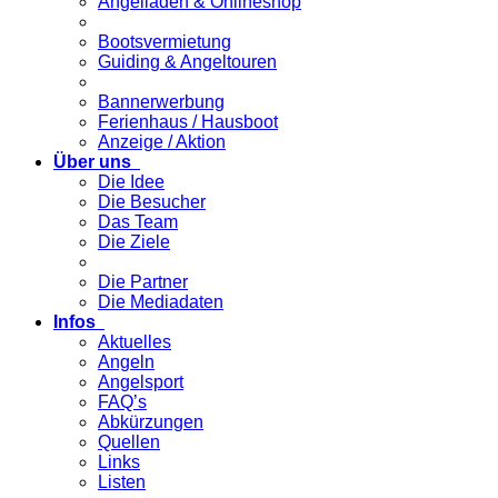
Angelladen & Onlineshop
Bootsvermietung
Guiding & Angeltouren
Bannerwerbung
Ferienhaus / Hausboot
Anzeige / Aktion
Über uns
Die Idee
Die Besucher
Das Team
Die Ziele
Die Partner
Die Mediadaten
Infos
Aktuelles
Angeln
Angelsport
FAQ’s
Abkürzungen
Quellen
Links
Listen