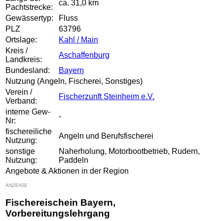
ca. 31,0 km
Pachtstrecke:
Gewässertyp:
Fluss
PLZ
63796
Ortslage:
Kahl / Main
Kreis /
Aschaffenburg
Landkreis:
Bundesland:
Bayern
Nutzung (Angeln, Fischerei, Sonstiges)
Verein /
Fischerzunft Steinheim e.V.
Verband:
interne Gew-
-
Nr:
fischereiliche
Angeln und Berufsfischerei
Nutzung:
sonstige
Naherholung, Motorbootbetrieb, Rudern,
Nutzung:
Paddeln
Angebote & Aktionen in der Region
ANZEIGE
Fischereischein Bayern,
Vorbereitungslehrgang