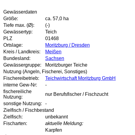
Gewässerdaten
Größe:
ca. 57,0 ha
Tiefe max. (Ø):
(-)
Gewässertyp:
Teich
PLZ
01468
Ortslage:
Moritzburg / Dresden
Kreis / Landkreis:
Meißen
Bundesland:
Sachsen
Gewässergruppe:
Moritzburger Teiche
Nutzung (Angeln, Fischerei, Sonstiges)
Fischereibetrieb:
Teichwirtschaft Moritzburg GmbH
interne Gew-Nr:
-
fischereiliche
nur Berufsfischer / Fischzucht
Nutzung:
sonstige Nutzung:
-
Zielfisch / Fischbestand
Zielfisch:
unbekannt
Fischarten:
aktuelle Meldung:
Karpfen