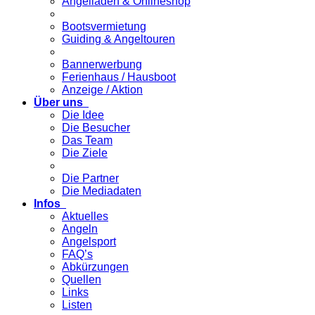
Angelladen & Onlineshop
Bootsvermietung
Guiding & Angeltouren
Bannerwerbung
Ferienhaus / Hausboot
Anzeige / Aktion
Über uns
Die Idee
Die Besucher
Das Team
Die Ziele
Die Partner
Die Mediadaten
Infos
Aktuelles
Angeln
Angelsport
FAQ’s
Abkürzungen
Quellen
Links
Listen