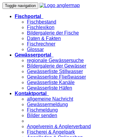
Toggle navigation
Fischportal
Fischbestand
Fischlexikon
Bildergalerie der Fische
Daten & Fakten
Fischrechner
Glossar
Gewässerportal
regionale Gewässersuche
Bildergalerie der Gewässer
Gewässerliste Stillwasser
Gewässerliste Fließwasser
Gewässerliste Kanäle
Gewässerliste Häfen
Kontaktportal
allgemeine Nachricht
Gewässermeldung
Fischmeldung
Bilder senden
Angelverein & Anglerverband
Fischerei & Angelpark