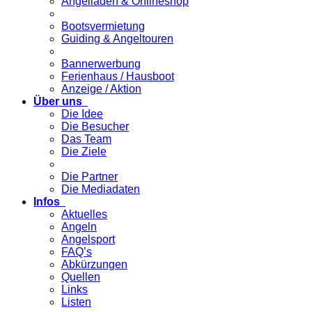
Angelladen & Onlineshop
Bootsvermietung
Guiding & Angeltouren
Bannerwerbung
Ferienhaus / Hausboot
Anzeige / Aktion
Über uns
Die Idee
Die Besucher
Das Team
Die Ziele
Die Partner
Die Mediadaten
Infos
Aktuelles
Angeln
Angelsport
FAQ’s
Abkürzungen
Quellen
Links
Listen