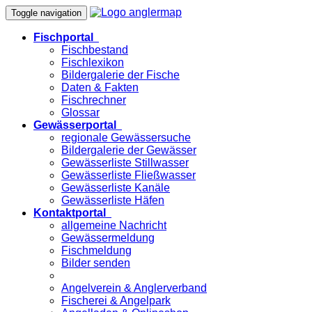
Toggle navigation
Fischportal
Fischbestand
Fischlexikon
Bildergalerie der Fische
Daten & Fakten
Fischrechner
Glossar
Gewässerportal
regionale Gewässersuche
Bildergalerie der Gewässer
Gewässerliste Stillwasser
Gewässerliste Fließwasser
Gewässerliste Kanäle
Gewässerliste Häfen
Kontaktportal
allgemeine Nachricht
Gewässermeldung
Fischmeldung
Bilder senden
Angelverein & Anglerverband
Fischerei & Angelpark