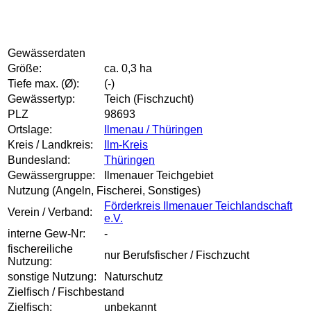
Gewässerdaten
Größe:
ca. 0,3 ha
Tiefe max. (Ø):
(-)
Gewässertyp:
Teich (Fischzucht)
PLZ
98693
Ortslage:
Ilmenau / Thüringen
Kreis / Landkreis:
Ilm-Kreis
Bundesland:
Thüringen
Gewässergruppe:
Ilmenauer Teichgebiet
Nutzung (Angeln, Fischerei, Sonstiges)
Förderkreis Ilmenauer Teichlandschaft
Verein / Verband:
e.V.
interne Gew-Nr:
-
fischereiliche
nur Berufsfischer / Fischzucht
Nutzung:
sonstige Nutzung:
Naturschutz
Zielfisch / Fischbestand
Zielfisch:
unbekannt