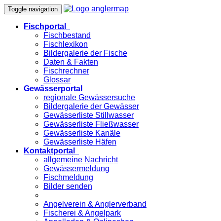
Toggle navigation
Fischportal
Fischbestand
Fischlexikon
Bildergalerie der Fische
Daten & Fakten
Fischrechner
Glossar
Gewässerportal
regionale Gewässersuche
Bildergalerie der Gewässer
Gewässerliste Stillwasser
Gewässerliste Fließwasser
Gewässerliste Kanäle
Gewässerliste Häfen
Kontaktportal
allgemeine Nachricht
Gewässermeldung
Fischmeldung
Bilder senden
Angelverein & Anglerverband
Fischerei & Angelpark