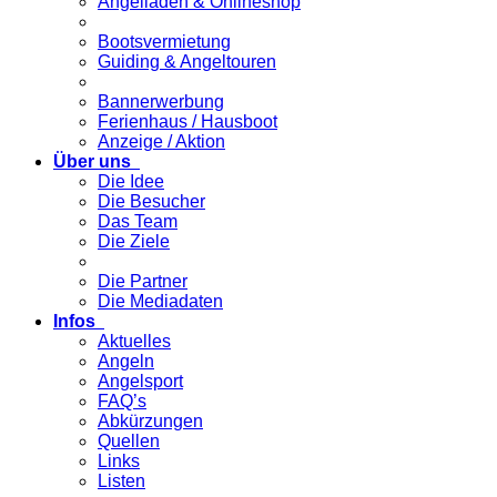
Angelladen & Onlineshop
Bootsvermietung
Guiding & Angeltouren
Bannerwerbung
Ferienhaus / Hausboot
Anzeige / Aktion
Über uns
Die Idee
Die Besucher
Das Team
Die Ziele
Die Partner
Die Mediadaten
Infos
Aktuelles
Angeln
Angelsport
FAQ’s
Abkürzungen
Quellen
Links
Listen