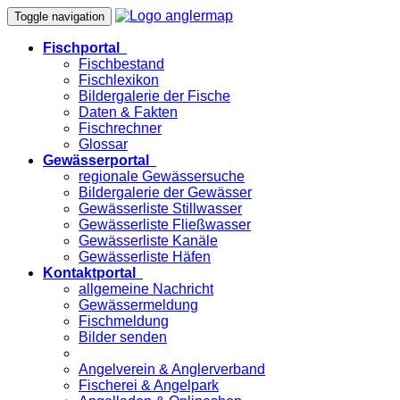
Toggle navigation
Fischportal
Fischbestand
Fischlexikon
Bildergalerie der Fische
Daten & Fakten
Fischrechner
Glossar
Gewässerportal
regionale Gewässersuche
Bildergalerie der Gewässer
Gewässerliste Stillwasser
Gewässerliste Fließwasser
Gewässerliste Kanäle
Gewässerliste Häfen
Kontaktportal
allgemeine Nachricht
Gewässermeldung
Fischmeldung
Bilder senden
Angelverein & Anglerverband
Fischerei & Angelpark