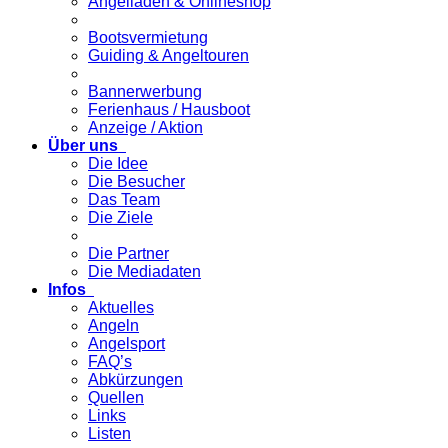
Angelladen & Onlineshop
Bootsvermietung
Guiding & Angeltouren
Bannerwerbung
Ferienhaus / Hausboot
Anzeige / Aktion
Über uns
Die Idee
Die Besucher
Das Team
Die Ziele
Die Partner
Die Mediadaten
Infos
Aktuelles
Angeln
Angelsport
FAQ’s
Abkürzungen
Quellen
Links
Listen