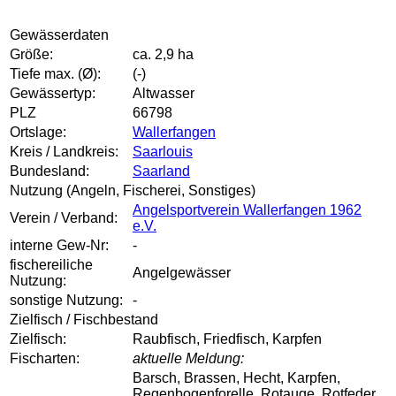
Gewässerdaten
Größe:
ca. 2,9 ha
Tiefe max. (Ø):
(-)
Gewässertyp:
Altwasser
PLZ
66798
Ortslage:
Wallerfangen
Kreis / Landkreis:
Saarlouis
Bundesland:
Saarland
Nutzung (Angeln, Fischerei, Sonstiges)
Angelsportverein Wallerfangen 1962
Verein / Verband:
e.V.
interne Gew-Nr:
-
fischereiliche
Angelgewässer
Nutzung:
sonstige Nutzung:
-
Zielfisch / Fischbestand
Zielfisch:
Raubfisch, Friedfisch, Karpfen
Fischarten:
aktuelle Meldung:
Barsch, Brassen, Hecht, Karpfen,
Regenbogenforelle, Rotauge, Rotfeder,