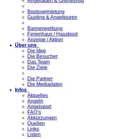
Angelladen & Onlineshop
Bootsvermietung
Guiding & Angeltouren
Bannerwerbung
Ferienhaus / Hausboot
Anzeige / Aktion
Über uns
Die Idee
Die Besucher
Das Team
Die Ziele
Die Partner
Die Mediadaten
Infos
Aktuelles
Angeln
Angelsport
FAQ’s
Abkürzungen
Quellen
Links
Listen