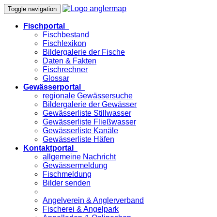
Toggle navigation
Fischportal
Fischbestand
Fischlexikon
Bildergalerie der Fische
Daten & Fakten
Fischrechner
Glossar
Gewässerportal
regionale Gewässersuche
Bildergalerie der Gewässer
Gewässerliste Stillwasser
Gewässerliste Fließwasser
Gewässerliste Kanäle
Gewässerliste Häfen
Kontaktportal
allgemeine Nachricht
Gewässermeldung
Fischmeldung
Bilder senden
Angelverein & Anglerverband
Fischerei & Angelpark