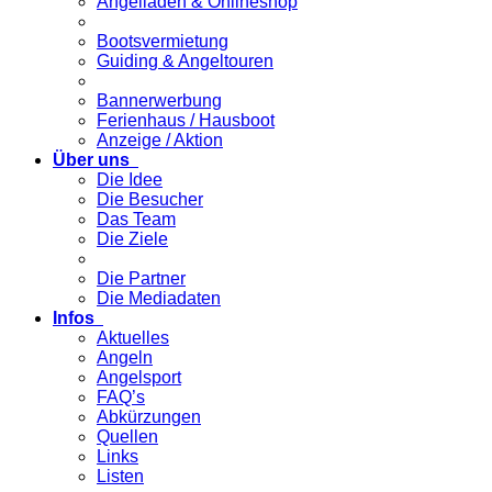
Angelladen & Onlineshop
Bootsvermietung
Guiding & Angeltouren
Bannerwerbung
Ferienhaus / Hausboot
Anzeige / Aktion
Über uns
Die Idee
Die Besucher
Das Team
Die Ziele
Die Partner
Die Mediadaten
Infos
Aktuelles
Angeln
Angelsport
FAQ’s
Abkürzungen
Quellen
Links
Listen