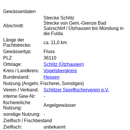
Gewässerdaten
Strecke Schlitz
Strecke von Gem.-Grenze Bad
Abschnitt:
Salzschlirf / Ützhausen bis Mündung in
die Fulda
Länge der
ca. 11,0 km
Pachtstrecke:
Gewässertyp:
Fluss
PLZ
36110
Ortslage:
Schlitz (Ützhausen)
Kreis / Landkreis:
Vogelsbergkreis
Bundesland:
Hessen
Nutzung (Angeln, Fischerei, Sonstiges)
Verein / Verband:
Schlitzer Sportfischerverein e.V.
interne Gew-Nr:
-
fischereiliche
Angelgewässer
Nutzung:
sonstige Nutzung:
-
Zielfisch / Fischbestand
Zielfisch:
unbekannt