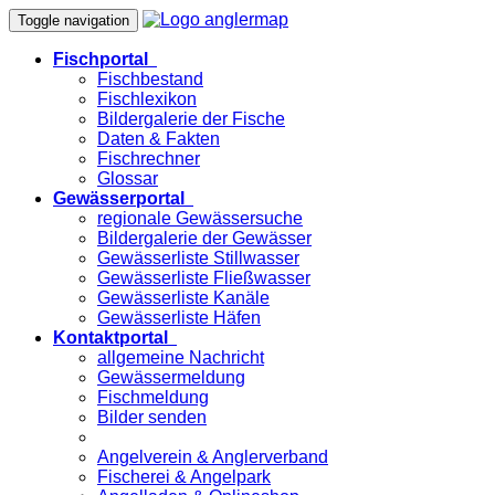
Toggle navigation
Fischportal
Fischbestand
Fischlexikon
Bildergalerie der Fische
Daten & Fakten
Fischrechner
Glossar
Gewässerportal
regionale Gewässersuche
Bildergalerie der Gewässer
Gewässerliste Stillwasser
Gewässerliste Fließwasser
Gewässerliste Kanäle
Gewässerliste Häfen
Kontaktportal
allgemeine Nachricht
Gewässermeldung
Fischmeldung
Bilder senden
Angelverein & Anglerverband
Fischerei & Angelpark