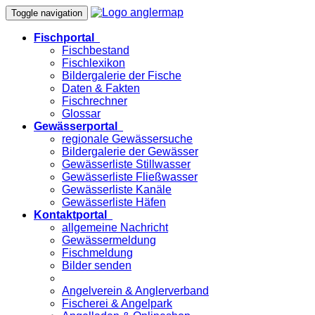
Toggle navigation
Fischportal
Fischbestand
Fischlexikon
Bildergalerie der Fische
Daten & Fakten
Fischrechner
Glossar
Gewässerportal
regionale Gewässersuche
Bildergalerie der Gewässer
Gewässerliste Stillwasser
Gewässerliste Fließwasser
Gewässerliste Kanäle
Gewässerliste Häfen
Kontaktportal
allgemeine Nachricht
Gewässermeldung
Fischmeldung
Bilder senden
Angelverein & Anglerverband
Fischerei & Angelpark