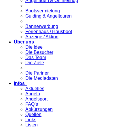
Angelladen & Onlineshop
Bootsvermietung
Guiding & Angeltouren
Bannerwerbung
Ferienhaus / Hausboot
Anzeige / Aktion
Über uns
Die Idee
Die Besucher
Das Team
Die Ziele
Die Partner
Die Mediadaten
Infos
Aktuelles
Angeln
Angelsport
FAQ’s
Abkürzungen
Quellen
Links
Listen