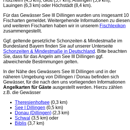
Holzheim (4,3 km), Glött (5,7 km), Aislingen (5,9 km),
Lauingen (6,3 km) oder Höchstädt (8,4 km).
Für das Gewässer See III Dillingen wurden uns insgesamt 10
Fischarten gemeldet. Weitergehende Informationen zu diesen
und weiteren Fischarten haben wir in unserem
Fischlexikon
zusammengestellt.
Ggf. geltende gesetzliche Schonzeiten & Mindestmaße im
Bundesland Bayern finden Sie auf unserer Unterseite
Schonzeiten & Mindestmaße in Deutschland
. Bitte beachten
Sie, dass für das Angeln am See III Dillingen ggf.
abweichende Bestimmungen gelten.
In der Nähe des Gewässers See III Dillingen und in der
näheren Umgebung von Dillingen / Donau befinden sich
Gewässer, für die nach den uns vorliegenden Informationen
Angelkarten für Gäste
ausgestellt werden. Hierzu zählen
z.B. die Gewässer
Theresienhofsee
(0,3 km)
See I Dillingen
(0,5 km)
Donau (Dillingen)
(2,3 km)
Schwal
(3,5 km) oder
Biblis
(3,7 km)