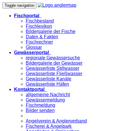
Toggle navigation
Fischportal
Fischbestand
Fischlexikon
Bildergalerie der Fische
Daten & Fakten
Fischrechner
Glossar
Gewässerportal
regionale Gewässersuche
Bildergalerie der Gewässer
Gewässerliste Stillwasser
Gewässerliste Fließwasser
Gewässerliste Kanäle
Gewässerliste Häfen
Kontaktportal
allgemeine Nachricht
Gewässermeldung
Fischmeldung
Bilder senden
Angelverein & Anglerverband
Fischerei & Angelpark