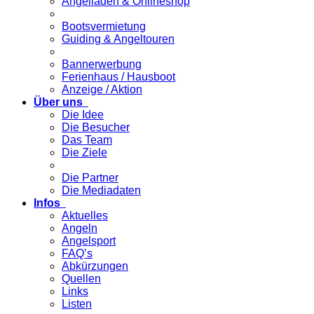
Angelladen & Onlineshop
Bootsvermietung
Guiding & Angeltouren
Bannerwerbung
Ferienhaus / Hausboot
Anzeige / Aktion
Über uns
Die Idee
Die Besucher
Das Team
Die Ziele
Die Partner
Die Mediadaten
Infos
Aktuelles
Angeln
Angelsport
FAQ’s
Abkürzungen
Quellen
Links
Listen