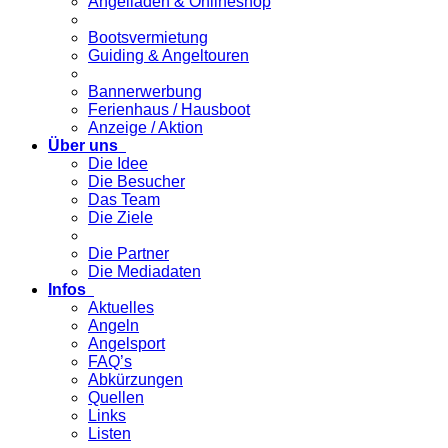
Angelladen & Onlineshop
Bootsvermietung
Guiding & Angeltouren
Bannerwerbung
Ferienhaus / Hausboot
Anzeige / Aktion
Über uns
Die Idee
Die Besucher
Das Team
Die Ziele
Die Partner
Die Mediadaten
Infos
Aktuelles
Angeln
Angelsport
FAQ’s
Abkürzungen
Quellen
Links
Listen