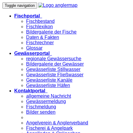
Toggle navigation
Fischportal
Fischbestand
Fischlexikon
Bildergalerie der Fische
Daten & Fakten
Fischrechner
Glossar
Gewässerportal
regionale Gewässersuche
Bildergalerie der Gewässer
Gewässerliste Stillwasser
Gewässerliste Fließwasser
Gewässerliste Kanäle
Gewässerliste Häfen
Kontaktportal
allgemeine Nachricht
Gewässermeldung
Fischmeldung
Bilder senden
Angelverein & Anglerverband
Fischerei & Angelpark