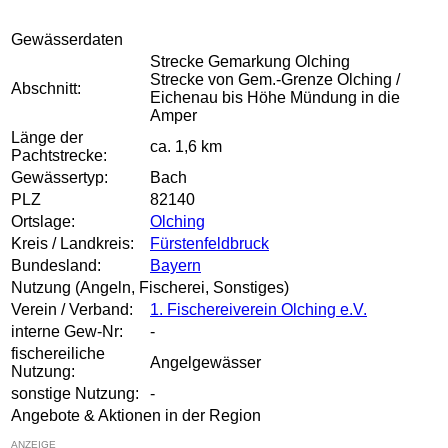
Gewässerdaten
Strecke Gemarkung Olching
Strecke von Gem.-Grenze Olching /
Abschnitt:
Eichenau bis Höhe Mündung in die
Amper
Länge der
ca. 1,6 km
Pachtstrecke:
Gewässertyp:
Bach
PLZ
82140
Ortslage:
Olching
Kreis / Landkreis:
Fürstenfeldbruck
Bundesland:
Bayern
Nutzung (Angeln, Fischerei, Sonstiges)
Verein / Verband:
1. Fischereiverein Olching e.V.
interne Gew-Nr:
-
fischereiliche
Angelgewässer
Nutzung:
sonstige Nutzung:
-
Angebote & Aktionen in der Region
ANZEIGE