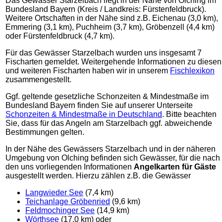
Das Gewässer Starzelbach liegt in der Nähe von Olching im
Bundesland Bayern (Kreis / Landkreis: Fürstenfeldbruck).
Weitere Ortschaften in der Nähe sind z.B. Eichenau (3,0 km),
Emmering (3,1 km), Puchheim (3,7 km), Gröbenzell (4,4 km)
oder Fürstenfeldbruck (4,7 km).
Für das Gewässer Starzelbach wurden uns insgesamt 7
Fischarten gemeldet. Weitergehende Informationen zu diesen
und weiteren Fischarten haben wir in unserem
Fischlexikon
zusammengestellt.
Ggf. geltende gesetzliche Schonzeiten & Mindestmaße im
Bundesland Bayern finden Sie auf unserer Unterseite
Schonzeiten & Mindestmaße in Deutschland
. Bitte beachten
Sie, dass für das Angeln am Starzelbach ggf. abweichende
Bestimmungen gelten.
In der Nähe des Gewässers Starzelbach und in der näheren
Umgebung von Olching befinden sich Gewässer, für die nach
den uns vorliegenden Informationen
Angelkarten für Gäste
ausgestellt werden. Hierzu zählen z.B. die Gewässer
Langwieder See
(7,4 km)
Teichanlage Gröbenried
(9,6 km)
Feldmochinger See
(14,9 km)
Wörthsee
(17,0 km) oder