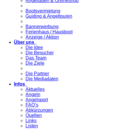
Angelladen & Onlineshop
Bootsvermietung
Guiding & Angeltouren
Bannerwerbung
Ferienhaus / Hausboot
Anzeige / Aktion
Über uns
Die Idee
Die Besucher
Das Team
Die Ziele
Die Partner
Die Mediadaten
Infos
Aktuelles
Angeln
Angelsport
FAQ’s
Abkürzungen
Quellen
Links
Listen