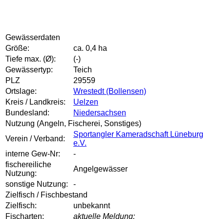
Gewässerdaten
Größe:
ca. 0,4 ha
Tiefe max. (Ø):
(-)
Gewässertyp:
Teich
PLZ
29559
Ortslage:
Wrestedt (Bollensen)
Kreis / Landkreis:
Uelzen
Bundesland:
Niedersachsen
Nutzung (Angeln, Fischerei, Sonstiges)
Sportangler Kameradschaft Lüneburg
Verein / Verband:
e.V.
interne Gew-Nr:
-
fischereiliche
Angelgewässer
Nutzung:
sonstige Nutzung:
-
Zielfisch / Fischbestand
Zielfisch:
unbekannt
Fischarten:
aktuelle Meldung: