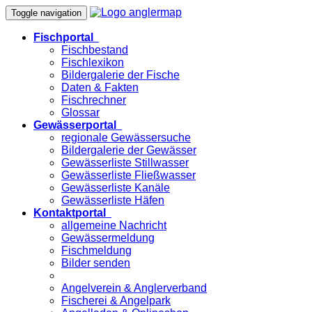
Toggle navigation
Fischportal
Fischbestand
Fischlexikon
Bildergalerie der Fische
Daten & Fakten
Fischrechner
Glossar
Gewässerportal
regionale Gewässersuche
Bildergalerie der Gewässer
Gewässerliste Stillwasser
Gewässerliste Fließwasser
Gewässerliste Kanäle
Gewässerliste Häfen
Kontaktportal
allgemeine Nachricht
Gewässermeldung
Fischmeldung
Bilder senden
Angelverein & Anglerverband
Fischerei & Angelpark