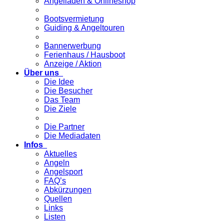
Angelladen & Onlineshop
Bootsvermietung
Guiding & Angeltouren
Bannerwerbung
Ferienhaus / Hausboot
Anzeige / Aktion
Über uns
Die Idee
Die Besucher
Das Team
Die Ziele
Die Partner
Die Mediadaten
Infos
Aktuelles
Angeln
Angelsport
FAQ’s
Abkürzungen
Quellen
Links
Listen