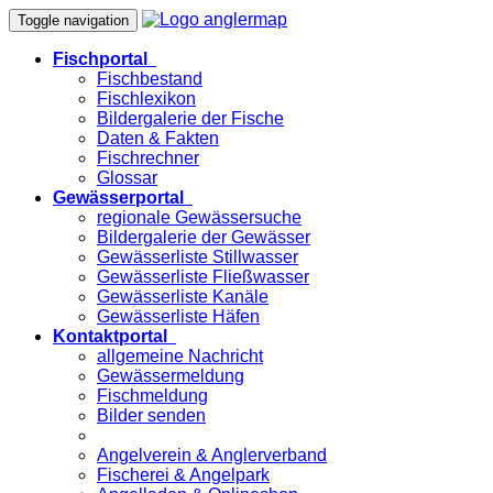
Toggle navigation
Fischportal
Fischbestand
Fischlexikon
Bildergalerie der Fische
Daten & Fakten
Fischrechner
Glossar
Gewässerportal
regionale Gewässersuche
Bildergalerie der Gewässer
Gewässerliste Stillwasser
Gewässerliste Fließwasser
Gewässerliste Kanäle
Gewässerliste Häfen
Kontaktportal
allgemeine Nachricht
Gewässermeldung
Fischmeldung
Bilder senden
Angelverein & Anglerverband
Fischerei & Angelpark