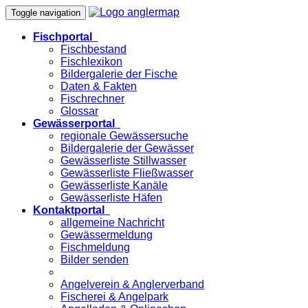
Toggle navigation
Fischportal
Fischbestand
Fischlexikon
Bildergalerie der Fische
Daten & Fakten
Fischrechner
Glossar
Gewässerportal
regionale Gewässersuche
Bildergalerie der Gewässer
Gewässerliste Stillwasser
Gewässerliste Fließwasser
Gewässerliste Kanäle
Gewässerliste Häfen
Kontaktportal
allgemeine Nachricht
Gewässermeldung
Fischmeldung
Bilder senden
Angelverein & Anglerverband
Fischerei & Angelpark