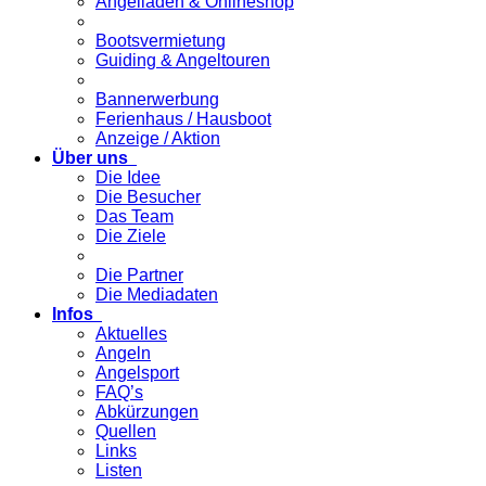
Angelladen & Onlineshop
Bootsvermietung
Guiding & Angeltouren
Bannerwerbung
Ferienhaus / Hausboot
Anzeige / Aktion
Über uns
Die Idee
Die Besucher
Das Team
Die Ziele
Die Partner
Die Mediadaten
Infos
Aktuelles
Angeln
Angelsport
FAQ’s
Abkürzungen
Quellen
Links
Listen