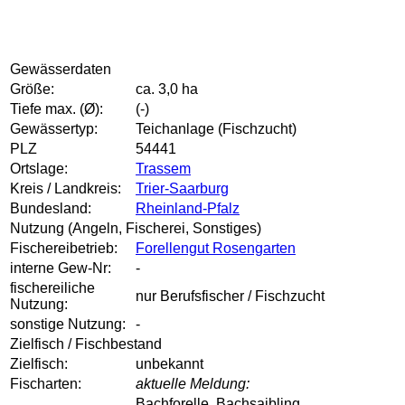
Gewässerdaten
Größe:
ca. 3,0 ha
Tiefe max. (Ø):
(-)
Gewässertyp:
Teichanlage (Fischzucht)
PLZ
54441
Ortslage:
Trassem
Kreis / Landkreis:
Trier-Saarburg
Bundesland:
Rheinland-Pfalz
Nutzung (Angeln, Fischerei, Sonstiges)
Fischereibetrieb:
Forellengut Rosengarten
interne Gew-Nr:
-
fischereiliche
nur Berufsfischer / Fischzucht
Nutzung:
sonstige Nutzung:
-
Zielfisch / Fischbestand
Zielfisch:
unbekannt
Fischarten:
aktuelle Meldung:
Bachforelle, Bachsaibling,