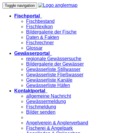
Toggle navigation
Fischportal
Fischbestand
Fischlexikon
Bildergalerie der Fische
Daten & Fakten
Fischrechner
Glossar
Gewässerportal
regionale Gewässersuche
Bildergalerie der Gewässer
Gewässerliste Stillwasser
Gewässerliste Fließwasser
Gewässerliste Kanäle
Gewässerliste Häfen
Kontaktportal
allgemeine Nachricht
Gewässermeldung
Fischmeldung
Bilder senden
Angelverein & Anglerverband
Fischerei & Angelpark