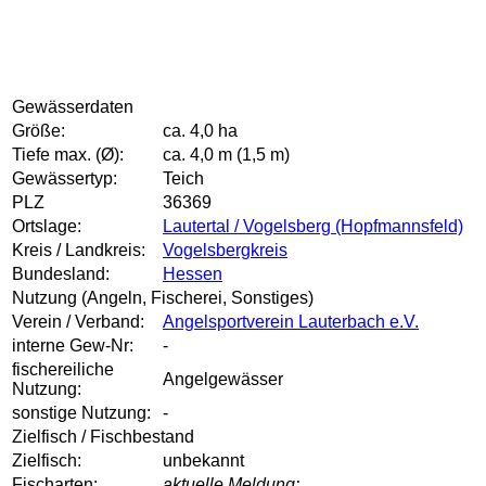
Gewässerdaten
Größe:
ca. 4,0 ha
Tiefe max. (Ø):
ca. 4,0 m (1,5 m)
Gewässertyp:
Teich
PLZ
36369
Ortslage:
Lautertal / Vogelsberg (Hopfmannsfeld)
Kreis / Landkreis:
Vogelsbergkreis
Bundesland:
Hessen
Nutzung (Angeln, Fischerei, Sonstiges)
Verein / Verband:
Angelsportverein Lauterbach e.V.
interne Gew-Nr:
-
fischereiliche
Angelgewässer
Nutzung:
sonstige Nutzung:
-
Zielfisch / Fischbestand
Zielfisch:
unbekannt
Fischarten:
aktuelle Meldung: