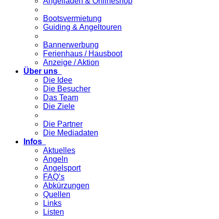
Angelladen & Onlineshop
Bootsvermietung
Guiding & Angeltouren
Bannerwerbung
Ferienhaus / Hausboot
Anzeige / Aktion
Über uns
Die Idee
Die Besucher
Das Team
Die Ziele
Die Partner
Die Mediadaten
Infos
Aktuelles
Angeln
Angelsport
FAQ’s
Abkürzungen
Quellen
Links
Listen