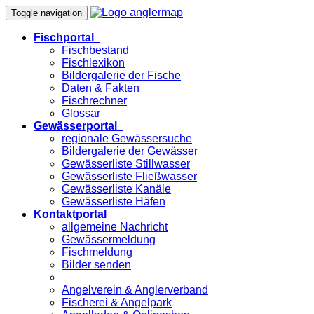
Toggle navigation
Fischportal
Fischbestand
Fischlexikon
Bildergalerie der Fische
Daten & Fakten
Fischrechner
Glossar
Gewässerportal
regionale Gewässersuche
Bildergalerie der Gewässer
Gewässerliste Stillwasser
Gewässerliste Fließwasser
Gewässerliste Kanäle
Gewässerliste Häfen
Kontaktportal
allgemeine Nachricht
Gewässermeldung
Fischmeldung
Bilder senden
Angelverein & Anglerverband
Fischerei & Angelpark