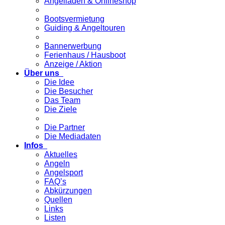
Angelladen & Onlineshop
Bootsvermietung
Guiding & Angeltouren
Bannerwerbung
Ferienhaus / Hausboot
Anzeige / Aktion
Über uns
Die Idee
Die Besucher
Das Team
Die Ziele
Die Partner
Die Mediadaten
Infos
Aktuelles
Angeln
Angelsport
FAQ’s
Abkürzungen
Quellen
Links
Listen