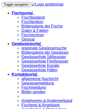
Toggle navigation
Fischportal
Fischbestand
Fischlexikon
Bildergalerie der Fische
Daten & Fakten
Fischrechner
Glossar
Gewässerportal
regionale Gewässersuche
Bildergalerie der Gewässer
Gewässerliste Stillwasser
Gewässerliste Fließwasser
Gewässerliste Kanäle
Gewässerliste Häfen
Kontaktportal
allgemeine Nachricht
Gewässermeldung
Fischmeldung
Bilder senden
Angelverein & Anglerverband
Fischerei & Angelpark