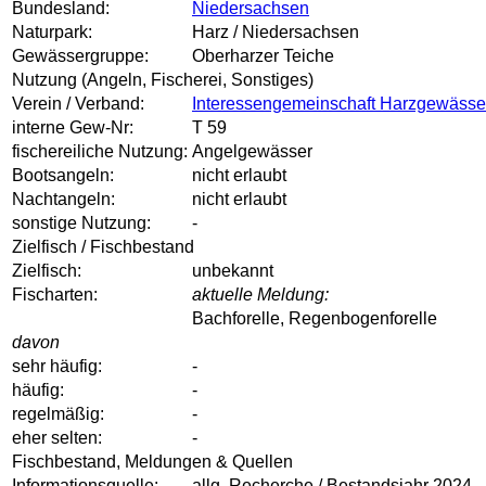
Bundesland:
Niedersachsen
Naturpark:
Harz / Niedersachsen
Gewässergruppe:
Oberharzer Teiche
Nutzung (Angeln, Fischerei, Sonstiges)
Verein / Verband:
Interessengemeinschaft Harzgewässer
interne Gew-Nr:
T 59
fischereiliche Nutzung:
Angelgewässer
Bootsangeln:
nicht erlaubt
Nachtangeln:
nicht erlaubt
sonstige Nutzung:
-
Zielfisch / Fischbestand
Zielfisch:
unbekannt
Fischarten:
aktuelle Meldung:
Bachforelle, Regenbogenforelle
davon
sehr häufig:
-
häufig:
-
regelmäßig:
-
eher selten:
-
Fischbestand, Meldungen & Quellen
Informationsquelle:
allg. Recherche / Bestandsjahr 2024