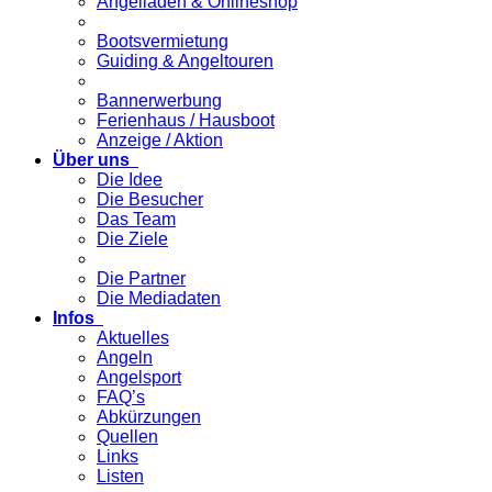
Angelladen & Onlineshop
Bootsvermietung
Guiding & Angeltouren
Bannerwerbung
Ferienhaus / Hausboot
Anzeige / Aktion
Über uns
Die Idee
Die Besucher
Das Team
Die Ziele
Die Partner
Die Mediadaten
Infos
Aktuelles
Angeln
Angelsport
FAQ’s
Abkürzungen
Quellen
Links
Listen