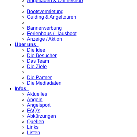
Angelladen & Onlineshop
Bootsvermietung
Guiding & Angeltouren
Bannerwerbung
Ferienhaus / Hausboot
Anzeige / Aktion
Über uns
Die Idee
Die Besucher
Das Team
Die Ziele
Die Partner
Die Mediadaten
Infos
Aktuelles
Angeln
Angelsport
FAQ’s
Abkürzungen
Quellen
Links
Listen