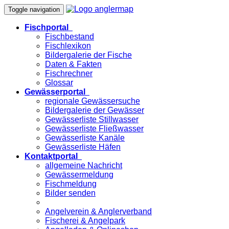
Toggle navigation
Fischportal
Fischbestand
Fischlexikon
Bildergalerie der Fische
Daten & Fakten
Fischrechner
Glossar
Gewässerportal
regionale Gewässersuche
Bildergalerie der Gewässer
Gewässerliste Stillwasser
Gewässerliste Fließwasser
Gewässerliste Kanäle
Gewässerliste Häfen
Kontaktportal
allgemeine Nachricht
Gewässermeldung
Fischmeldung
Bilder senden
Angelverein & Anglerverband
Fischerei & Angelpark