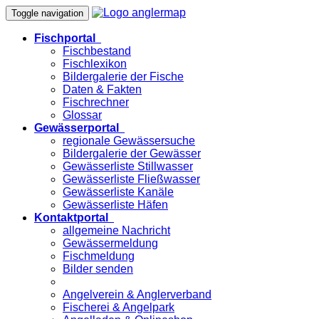
Toggle navigation
Fischportal
Fischbestand
Fischlexikon
Bildergalerie der Fische
Daten & Fakten
Fischrechner
Glossar
Gewässerportal
regionale Gewässersuche
Bildergalerie der Gewässer
Gewässerliste Stillwasser
Gewässerliste Fließwasser
Gewässerliste Kanäle
Gewässerliste Häfen
Kontaktportal
allgemeine Nachricht
Gewässermeldung
Fischmeldung
Bilder senden
Angelverein & Anglerverband
Fischerei & Angelpark