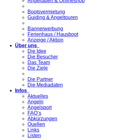
Angelladen & Onlineshop
Bootsvermietung
Guiding & Angeltouren
Bannerwerbung
Ferienhaus / Hausboot
Anzeige / Aktion
Über uns
Die Idee
Die Besucher
Das Team
Die Ziele
Die Partner
Die Mediadaten
Infos
Aktuelles
Angeln
Angelsport
FAQ’s
Abkürzungen
Quellen
Links
Listen