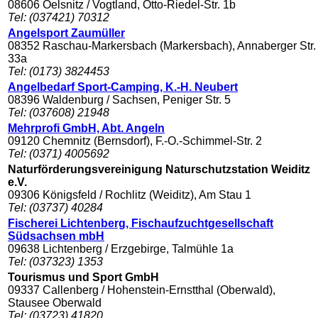
08606 Oelsnitz / Vogtland, Otto-Riedel-Str. 1b
Tel: (037421) 70312
Angelsport Zaumüller
08352 Raschau-Markersbach (Markersbach), Annaberger Str.
33a
Tel: (0173) 3824453
Angelbedarf Sport-Camping, K.-H. Neubert
08396 Waldenburg / Sachsen, Peniger Str. 5
Tel: (037608) 21948
Mehrprofi GmbH, Abt. Angeln
09120 Chemnitz (Bernsdorf), F.-O.-Schimmel-Str. 2
Tel: (0371) 4005692
Naturförderungsvereinigung Naturschutzstation Weiditz
e.V.
09306 Königsfeld / Rochlitz (Weiditz), Am Stau 1
Tel: (03737) 40284
Fischerei Lichtenberg, Fischaufzuchtgesellschaft
Südsachsen mbH
09638 Lichtenberg / Erzgebirge, Talmühle 1a
Tel: (037323) 1353
Tourismus und Sport GmbH
09337 Callenberg / Hohenstein-Ernstthal (Oberwald),
Stausee Oberwald
Tel: (03723) 41820