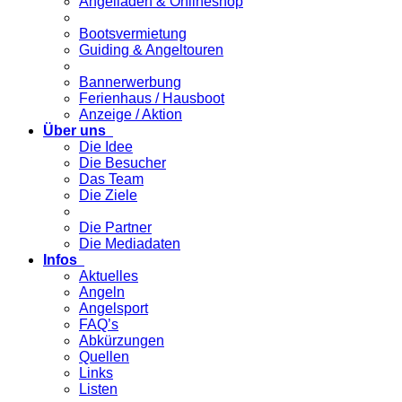
Angelladen & Onlineshop
Bootsvermietung
Guiding & Angeltouren
Bannerwerbung
Ferienhaus / Hausboot
Anzeige / Aktion
Über uns
Die Idee
Die Besucher
Das Team
Die Ziele
Die Partner
Die Mediadaten
Infos
Aktuelles
Angeln
Angelsport
FAQ’s
Abkürzungen
Quellen
Links
Listen