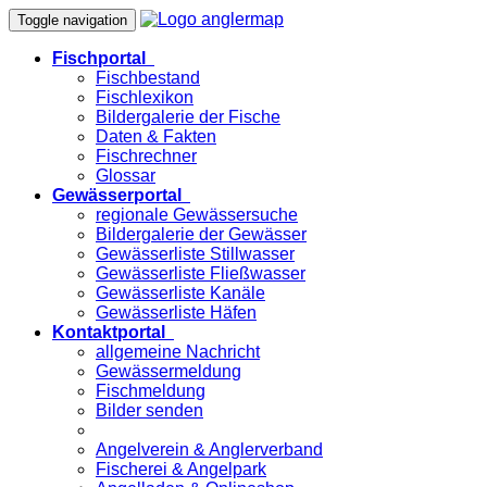
Toggle navigation
Fischportal
Fischbestand
Fischlexikon
Bildergalerie der Fische
Daten & Fakten
Fischrechner
Glossar
Gewässerportal
regionale Gewässersuche
Bildergalerie der Gewässer
Gewässerliste Stillwasser
Gewässerliste Fließwasser
Gewässerliste Kanäle
Gewässerliste Häfen
Kontaktportal
allgemeine Nachricht
Gewässermeldung
Fischmeldung
Bilder senden
Angelverein & Anglerverband
Fischerei & Angelpark