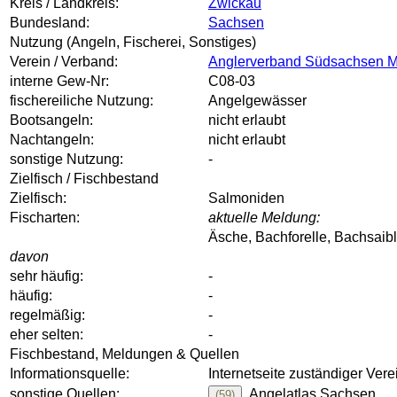
Kreis / Landkreis:
Zwickau
Bundesland:
Sachsen
Nutzung (Angeln, Fischerei, Sonstiges)
Verein / Verband:
Anglerverband Südsachsen Mul
interne Gew-Nr:
C08-03
fischereiliche Nutzung:
Angelgewässer
Bootsangeln:
nicht erlaubt
Nachtangeln:
nicht erlaubt
sonstige Nutzung:
-
Zielfisch / Fischbestand
Zielfisch:
Salmoniden
Fischarten:
aktuelle Meldung:
Äsche, Bachforelle, Bachsaibl
davon
sehr häufig:
-
häufig:
-
regelmäßig:
-
eher selten:
-
Fischbestand, Meldungen & Quellen
Informationsquelle:
Internetseite zuständiger Vere
sonstige Quellen:
Angelatlas Sachsen
(59)