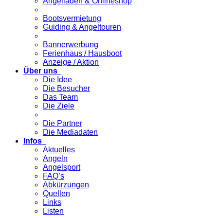
Angelladen & Onlineshop
Bootsvermietung
Guiding & Angeltouren
Bannerwerbung
Ferienhaus / Hausboot
Anzeige / Aktion
Über uns
Die Idee
Die Besucher
Das Team
Die Ziele
Die Partner
Die Mediadaten
Infos
Aktuelles
Angeln
Angelsport
FAQ’s
Abkürzungen
Quellen
Links
Listen