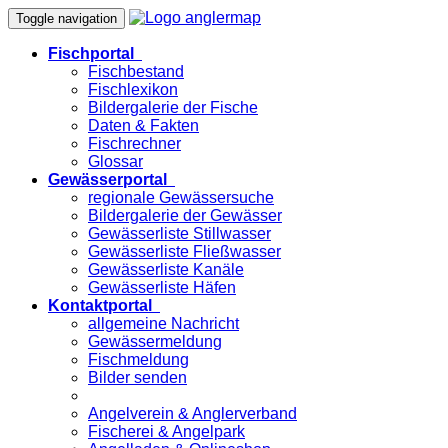
Toggle navigation
Fischportal
Fischbestand
Fischlexikon
Bildergalerie der Fische
Daten & Fakten
Fischrechner
Glossar
Gewässerportal
regionale Gewässersuche
Bildergalerie der Gewässer
Gewässerliste Stillwasser
Gewässerliste Fließwasser
Gewässerliste Kanäle
Gewässerliste Häfen
Kontaktportal
allgemeine Nachricht
Gewässermeldung
Fischmeldung
Bilder senden
Angelverein & Anglerverband
Fischerei & Angelpark