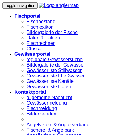
Toggle navigation
Fischportal
Fischbestand
Fischlexikon
Bildergalerie der Fische
Daten & Fakten
Fischrechner
Glossar
Gewässerportal
regionale Gewässersuche
Bildergalerie der Gewässer
Gewässerliste Stillwasser
Gewässerliste Fließwasser
Gewässerliste Kanäle
Gewässerliste Häfen
Kontaktportal
allgemeine Nachricht
Gewässermeldung
Fischmeldung
Bilder senden
Angelverein & Anglerverband
Fischerei & Angelpark