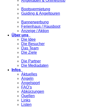
Angelladen & Onlineshop
Bootsvermietung
Guiding & Angeltouren
Bannerwerbung
Ferienhaus / Hausboot
Anzeige / Aktion
Über uns
Die Idee
Die Besucher
Das Team
Die Ziele
Die Partner
Die Mediadaten
Infos
Aktuelles
Angeln
Angelsport
FAQ’s
Abkürzungen
Quellen
Links
Listen