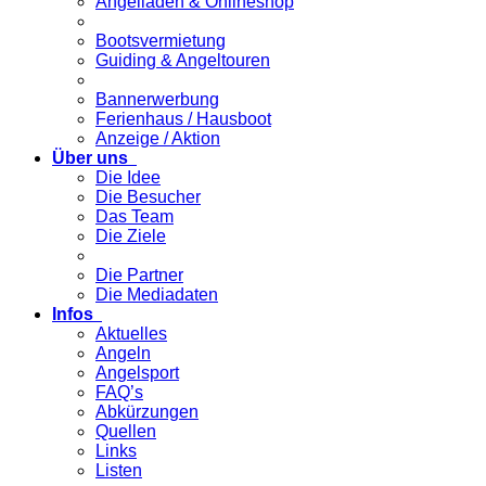
Angelladen & Onlineshop
Bootsvermietung
Guiding & Angeltouren
Bannerwerbung
Ferienhaus / Hausboot
Anzeige / Aktion
Über uns
Die Idee
Die Besucher
Das Team
Die Ziele
Die Partner
Die Mediadaten
Infos
Aktuelles
Angeln
Angelsport
FAQ’s
Abkürzungen
Quellen
Links
Listen