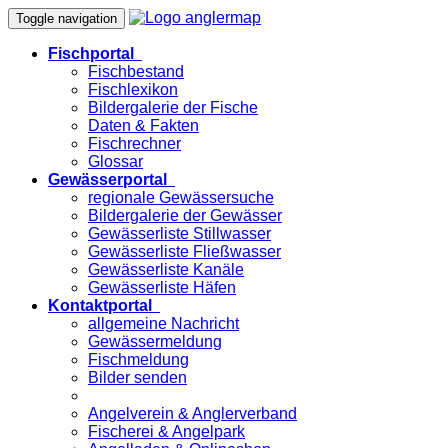
Toggle navigation
Fischportal
Fischbestand
Fischlexikon
Bildergalerie der Fische
Daten & Fakten
Fischrechner
Glossar
Gewässerportal
regionale Gewässersuche
Bildergalerie der Gewässer
Gewässerliste Stillwasser
Gewässerliste Fließwasser
Gewässerliste Kanäle
Gewässerliste Häfen
Kontaktportal
allgemeine Nachricht
Gewässermeldung
Fischmeldung
Bilder senden
Angelverein & Anglerverband
Fischerei & Angelpark