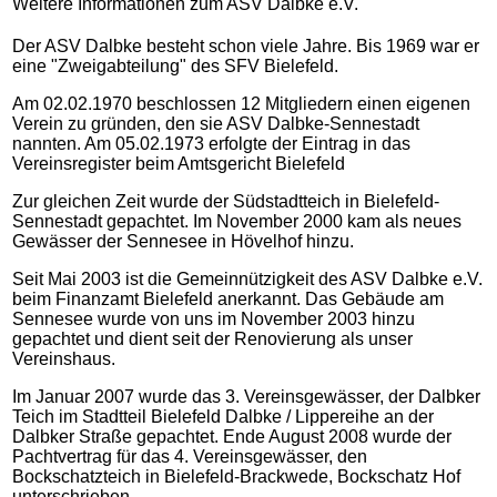
Weitere Informationen zum ASV Dalbke e.V.
Der ASV Dalbke besteht schon viele Jahre. Bis 1969 war er
eine "Zweigabteilung" des SFV Bielefeld.
Am 02.02.1970 beschlossen 12 Mitgliedern einen eigenen
Verein zu gründen, den sie ASV Dalbke-Sennestadt
nannten. Am 05.02.1973 erfolgte der Eintrag in das
Vereinsregister beim Amtsgericht Bielefeld
Zur gleichen Zeit wurde der Südstadtteich in Bielefeld-
Sennestadt gepachtet. Im November 2000 kam als neues
Gewässer der Sennesee in Hövelhof hinzu.
Seit Mai 2003 ist die Gemeinnützigkeit des ASV Dalbke e.V.
beim Finanzamt Bielefeld anerkannt. Das Gebäude am
Sennesee wurde von uns im November 2003 hinzu
gepachtet und dient seit der Renovierung als unser
Vereinshaus.
Im Januar 2007 wurde das 3. Vereinsgewässer, der Dalbker
Teich im Stadtteil Bielefeld Dalbke / Lippereihe an der
Dalbker Straße gepachtet. Ende August 2008 wurde der
Pachtvertrag für das 4. Vereinsgewässer, den
Bockschatzteich in Bielefeld-Brackwede, Bockschatz Hof
unterschrieben.