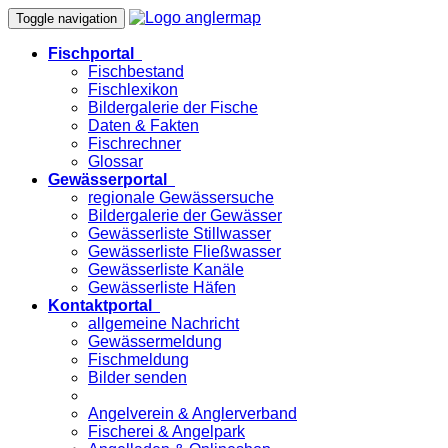
Toggle navigation
Fischportal
Fischbestand
Fischlexikon
Bildergalerie der Fische
Daten & Fakten
Fischrechner
Glossar
Gewässerportal
regionale Gewässersuche
Bildergalerie der Gewässer
Gewässerliste Stillwasser
Gewässerliste Fließwasser
Gewässerliste Kanäle
Gewässerliste Häfen
Kontaktportal
allgemeine Nachricht
Gewässermeldung
Fischmeldung
Bilder senden
Angelverein & Anglerverband
Fischerei & Angelpark