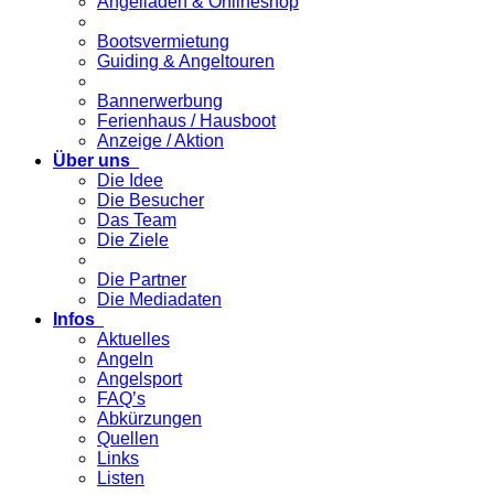
Angelladen & Onlineshop
Bootsvermietung
Guiding & Angeltouren
Bannerwerbung
Ferienhaus / Hausboot
Anzeige / Aktion
Über uns
Die Idee
Die Besucher
Das Team
Die Ziele
Die Partner
Die Mediadaten
Infos
Aktuelles
Angeln
Angelsport
FAQ’s
Abkürzungen
Quellen
Links
Listen