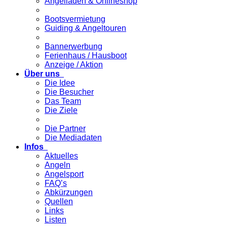
Angelladen & Onlineshop
Bootsvermietung
Guiding & Angeltouren
Bannerwerbung
Ferienhaus / Hausboot
Anzeige / Aktion
Über uns
Die Idee
Die Besucher
Das Team
Die Ziele
Die Partner
Die Mediadaten
Infos
Aktuelles
Angeln
Angelsport
FAQ’s
Abkürzungen
Quellen
Links
Listen