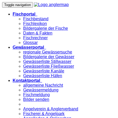
Toggle navigation
Fischportal
Fischbestand
Fischlexikon
Bildergalerie der Fische
Daten & Fakten
Fischrechner
Glossar
Gewässerportal
regionale Gewässersuche
Bildergalerie der Gewässer
Gewässerliste Stillwasser
Gewässerliste Fließwasser
Gewässerliste Kanäle
Gewässerliste Häfen
Kontaktportal
allgemeine Nachricht
Gewässermeldung
Fischmeldung
Bilder senden
Angelverein & Anglerverband
Fischerei & Angelpark