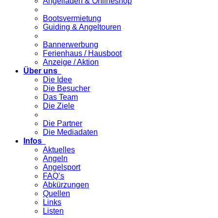
Angelladen & Onlineshop
Bootsvermietung
Guiding & Angeltouren
Bannerwerbung
Ferienhaus / Hausboot
Anzeige / Aktion
Über uns
Die Idee
Die Besucher
Das Team
Die Ziele
Die Partner
Die Mediadaten
Infos
Aktuelles
Angeln
Angelsport
FAQ’s
Abkürzungen
Quellen
Links
Listen