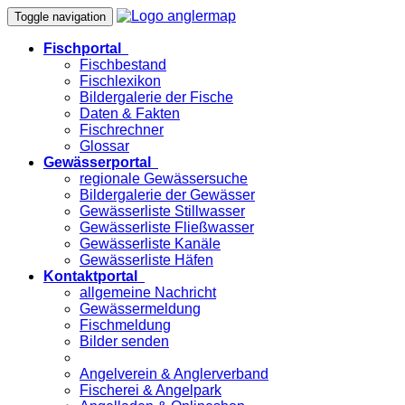
Toggle navigation
Fischportal
Fischbestand
Fischlexikon
Bildergalerie der Fische
Daten & Fakten
Fischrechner
Glossar
Gewässerportal
regionale Gewässersuche
Bildergalerie der Gewässer
Gewässerliste Stillwasser
Gewässerliste Fließwasser
Gewässerliste Kanäle
Gewässerliste Häfen
Kontaktportal
allgemeine Nachricht
Gewässermeldung
Fischmeldung
Bilder senden
Angelverein & Anglerverband
Fischerei & Angelpark