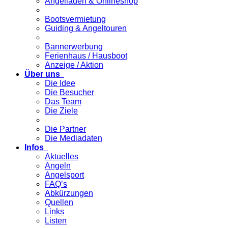
Angelladen & Onlineshop
Bootsvermietung
Guiding & Angeltouren
Bannerwerbung
Ferienhaus / Hausboot
Anzeige / Aktion
Über uns
Die Idee
Die Besucher
Das Team
Die Ziele
Die Partner
Die Mediadaten
Infos
Aktuelles
Angeln
Angelsport
FAQ’s
Abkürzungen
Quellen
Links
Listen