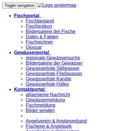
Toggle navigation
Fischportal
Fischbestand
Fischlexikon
Bildergalerie der Fische
Daten & Fakten
Fischrechner
Glossar
Gewässerportal
regionale Gewässersuche
Bildergalerie der Gewässer
Gewässerliste Stillwasser
Gewässerliste Fließwasser
Gewässerliste Kanäle
Gewässerliste Häfen
Kontaktportal
allgemeine Nachricht
Gewässermeldung
Fischmeldung
Bilder senden
Angelverein & Anglerverband
Fischerei & Angelpark