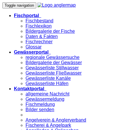
Toggle navigation
Fischportal
Fischbestand
Fischlexikon
Bildergalerie der Fische
Daten & Fakten
Fischrechner
Glossar
Gewässerportal
regionale Gewässersuche
Bildergalerie der Gewässer
Gewässerliste Stillwasser
Gewässerliste Fließwasser
Gewässerliste Kanäle
Gewässerliste Häfen
Kontaktportal
allgemeine Nachricht
Gewässermeldung
Fischmeldung
Bilder senden
Angelverein & Anglerverband
Fischerei & Angelpark