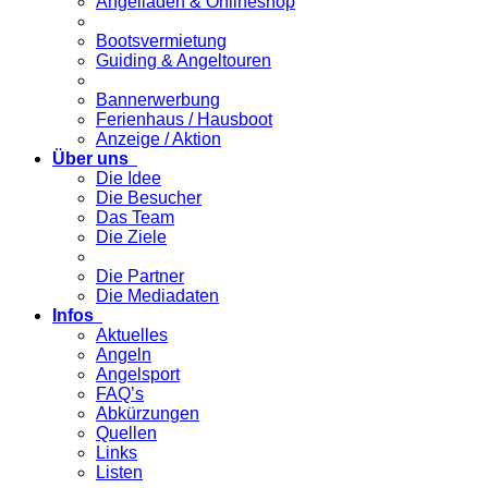
Angelladen & Onlineshop
Bootsvermietung
Guiding & Angeltouren
Bannerwerbung
Ferienhaus / Hausboot
Anzeige / Aktion
Über uns
Die Idee
Die Besucher
Das Team
Die Ziele
Die Partner
Die Mediadaten
Infos
Aktuelles
Angeln
Angelsport
FAQ’s
Abkürzungen
Quellen
Links
Listen