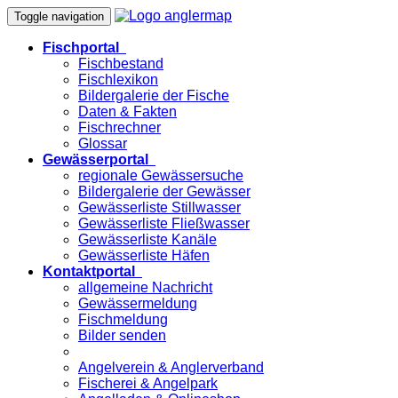
Toggle navigation
Fischportal
Fischbestand
Fischlexikon
Bildergalerie der Fische
Daten & Fakten
Fischrechner
Glossar
Gewässerportal
regionale Gewässersuche
Bildergalerie der Gewässer
Gewässerliste Stillwasser
Gewässerliste Fließwasser
Gewässerliste Kanäle
Gewässerliste Häfen
Kontaktportal
allgemeine Nachricht
Gewässermeldung
Fischmeldung
Bilder senden
Angelverein & Anglerverband
Fischerei & Angelpark