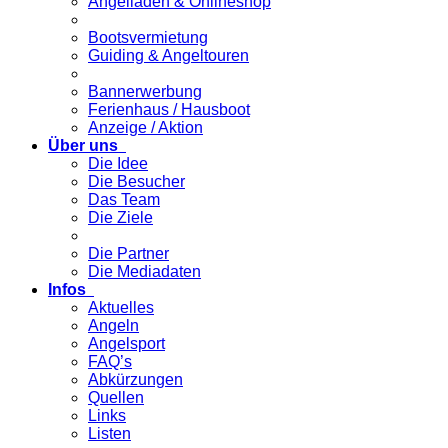
Angelladen & Onlineshop
Bootsvermietung
Guiding & Angeltouren
Bannerwerbung
Ferienhaus / Hausboot
Anzeige / Aktion
Über uns
Die Idee
Die Besucher
Das Team
Die Ziele
Die Partner
Die Mediadaten
Infos
Aktuelles
Angeln
Angelsport
FAQ’s
Abkürzungen
Quellen
Links
Listen