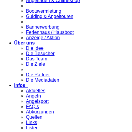
Angelladen & Onlineshop
Bootsvermietung
Guiding & Angeltouren
Bannerwerbung
Ferienhaus / Hausboot
Anzeige / Aktion
Über uns
Die Idee
Die Besucher
Das Team
Die Ziele
Die Partner
Die Mediadaten
Infos
Aktuelles
Angeln
Angelsport
FAQ’s
Abkürzungen
Quellen
Links
Listen