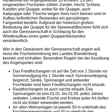
Attraktivität der Angelgewässer zu erhalten. Zu den
eingesetzten Fischarten zählen Zander, Hecht, Schleie,
Karpfen und Quappe, wobei für die Quappe, auch
Aalquappe oder Trüsche wegen ihres noch kleinen und im
Aufbau befindlichen Bestandes ein ganzjähriges
Fangverbot besteht. Aufgrund der historisch großen
Bedeutung der Quappe für die Spreewaldfischerei fühlt sich
auch die Genossenschaft in Schlepzig für den
Wiederaufbau eines guten Quappenbestandes
verantwortlich.
Wer in den Gewässern der Genossenschaft angeln will,
muss die Fischereiordnung des Landes Brandenburg
kennen und einhalten. Besondere Regeln bei der Ausübung
des Angelsportes sind:
Das Friedfischangeln ist auf die Zeit von 1 Stunde vor
Sonnenaufgang bis 1 Stunde nach Sonnenuntergang
begrenzt. Senke, Spinnangel und jedweder
Fischköder sind beim Friedfischangeln nicht erlaubt.
Raubfischangeln ist auch nachts erlaubt. Das
Spinnangeln ist vom 01.01. bis 01.05. jedes Jahres
verboten. Lebende Fische und Krebse jeder Art dürfen
nicht als Köder verwendet werden.
An allen Wehranlagen ist jeweils 50 m unterhalb des
Fischtreppeneinstiegs und 50 m oberhalb des