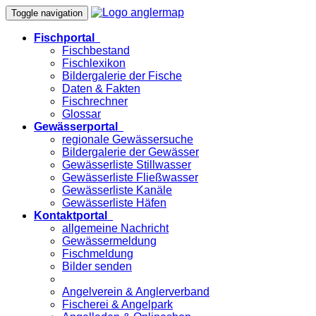
Toggle navigation
Fischportal
Fischbestand
Fischlexikon
Bildergalerie der Fische
Daten & Fakten
Fischrechner
Glossar
Gewässerportal
regionale Gewässersuche
Bildergalerie der Gewässer
Gewässerliste Stillwasser
Gewässerliste Fließwasser
Gewässerliste Kanäle
Gewässerliste Häfen
Kontaktportal
allgemeine Nachricht
Gewässermeldung
Fischmeldung
Bilder senden
Angelverein & Anglerverband
Fischerei & Angelpark