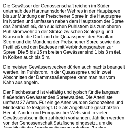
Die Gewässer der Genossenschaft reichen im Süden
unterhalb des Hartmannsdorfer Wehres in der Hauptspree
bis zur Mündung der Pretschener Spree in die Hauptspree
im Norden und umfassen neben dem Hauptstrom der Spree
das Zerniasfließ, den südlichen Puhlstrom bis zum oberen
Puhlstromwehr an der Straße zwischen Schlepzig und
Krausnick, die Dorf- und die Quaasspree, den Smallan
Strom und die Mündung der Pretschener Spree sowie das
Freifließ und den Badesee mit Verbindungsgraben zur
Spree. Die 5 bis 15 m breiten Gewässer sind 1 bis 3 m tief,
in Kolken auch bis 5 m.
Die meisten Gewässerstrecken dürfen auch nachts beangelt
werden. Im Puhlstrom, in der Quaasspree und in zwei
Abschnitten der Dammstraßenspree kann man nur vom
Kahn aus angeln.
Der Fischbestand ist vielfältig und typisch für die langsam
fließenden Gewässer des Spreewaldes. Die Artenliste
umfasst 27 Arten. Für einige Arten wurden Schonzeiten und
Mindestmaße festgelegt. Die als Angelfische geschätzten
Hecht, Zander und Europäischer Wels sind in vielen
Gewässerabschnitten zahlreich vorhanden. Jährlich werden
von der Genossenschaft Satzfische eingesetzt, um die