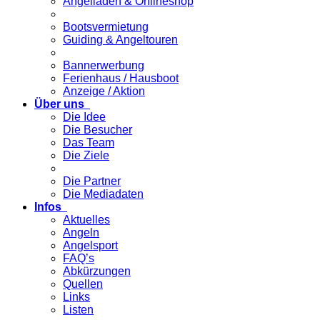
Angelladen & Onlineshop
Bootsvermietung
Guiding & Angeltouren
Bannerwerbung
Ferienhaus / Hausboot
Anzeige / Aktion
Über uns
Die Idee
Die Besucher
Das Team
Die Ziele
Die Partner
Die Mediadaten
Infos
Aktuelles
Angeln
Angelsport
FAQ’s
Abkürzungen
Quellen
Links
Listen