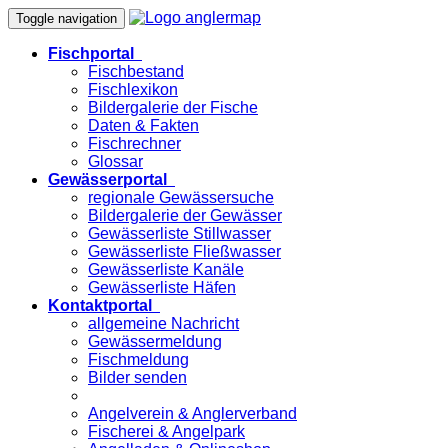
Toggle navigation
Fischportal
Fischbestand
Fischlexikon
Bildergalerie der Fische
Daten & Fakten
Fischrechner
Glossar
Gewässerportal
regionale Gewässersuche
Bildergalerie der Gewässer
Gewässerliste Stillwasser
Gewässerliste Fließwasser
Gewässerliste Kanäle
Gewässerliste Häfen
Kontaktportal
allgemeine Nachricht
Gewässermeldung
Fischmeldung
Bilder senden
Angelverein & Anglerverband
Fischerei & Angelpark