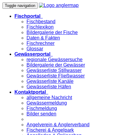
Toggle navigation
Fischportal
Fischbestand
Fischlexikon
Bildergalerie der Fische
Daten & Fakten
Fischrechner
Glossar
Gewässerportal
regionale Gewässersuche
Bildergalerie der Gewässer
Gewässerliste Stillwasser
Gewässerliste Fließwasser
Gewässerliste Kanäle
Gewässerliste Häfen
Kontaktportal
allgemeine Nachricht
Gewässermeldung
Fischmeldung
Bilder senden
Angelverein & Anglerverband
Fischerei & Angelpark