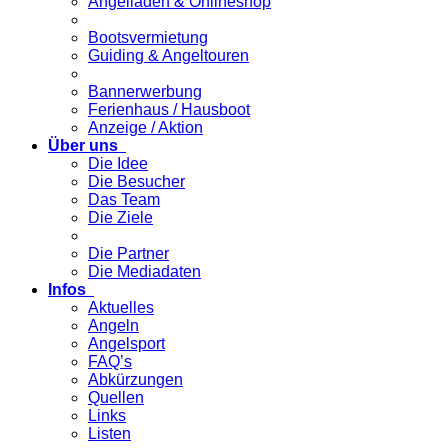
Angelladen & Onlineshop
Bootsvermietung
Guiding & Angeltouren
Bannerwerbung
Ferienhaus / Hausboot
Anzeige / Aktion
Über uns
Die Idee
Die Besucher
Das Team
Die Ziele
Die Partner
Die Mediadaten
Infos
Aktuelles
Angeln
Angelsport
FAQ’s
Abkürzungen
Quellen
Links
Listen