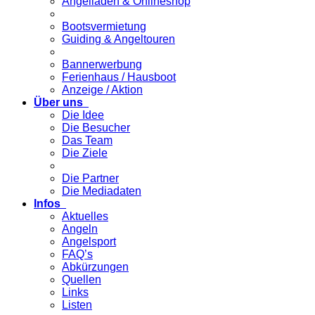
Angelladen & Onlineshop
Bootsvermietung
Guiding & Angeltouren
Bannerwerbung
Ferienhaus / Hausboot
Anzeige / Aktion
Über uns
Die Idee
Die Besucher
Das Team
Die Ziele
Die Partner
Die Mediadaten
Infos
Aktuelles
Angeln
Angelsport
FAQ’s
Abkürzungen
Quellen
Links
Listen