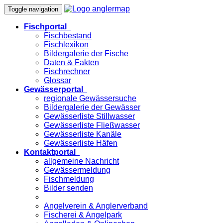
Toggle navigation
Fischportal
Fischbestand
Fischlexikon
Bildergalerie der Fische
Daten & Fakten
Fischrechner
Glossar
Gewässerportal
regionale Gewässersuche
Bildergalerie der Gewässer
Gewässerliste Stillwasser
Gewässerliste Fließwasser
Gewässerliste Kanäle
Gewässerliste Häfen
Kontaktportal
allgemeine Nachricht
Gewässermeldung
Fischmeldung
Bilder senden
Angelverein & Anglerverband
Fischerei & Angelpark