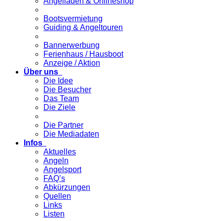
Angelladen & Onlineshop
Bootsvermietung
Guiding & Angeltouren
Bannerwerbung
Ferienhaus / Hausboot
Anzeige / Aktion
Über uns
Die Idee
Die Besucher
Das Team
Die Ziele
Die Partner
Die Mediadaten
Infos
Aktuelles
Angeln
Angelsport
FAQ’s
Abkürzungen
Quellen
Links
Listen