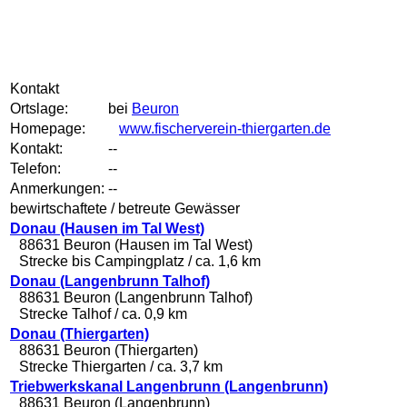
Kontakt
Ortslage:
bei
Beuron
Homepage:
www.fischerverein-thiergarten.de
Kontakt:
--
Telefon:
--
Anmerkungen:
--
bewirtschaftete / betreute Gewässer
Donau (Hausen im Tal West)
88631 Beuron (Hausen im Tal West)
Strecke bis Campingplatz / ca. 1,6 km
Donau (Langenbrunn Talhof)
88631 Beuron (Langenbrunn Talhof)
Strecke Talhof / ca. 0,9 km
Donau (Thiergarten)
88631 Beuron (Thiergarten)
Strecke Thiergarten / ca. 3,7 km
Triebwerkskanal Langenbrunn (Langenbrunn)
88631 Beuron (Langenbrunn)