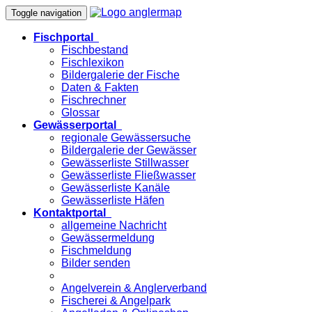
Toggle navigation
Fischportal
Fischbestand
Fischlexikon
Bildergalerie der Fische
Daten & Fakten
Fischrechner
Glossar
Gewässerportal
regionale Gewässersuche
Bildergalerie der Gewässer
Gewässerliste Stillwasser
Gewässerliste Fließwasser
Gewässerliste Kanäle
Gewässerliste Häfen
Kontaktportal
allgemeine Nachricht
Gewässermeldung
Fischmeldung
Bilder senden
Angelverein & Anglerverband
Fischerei & Angelpark