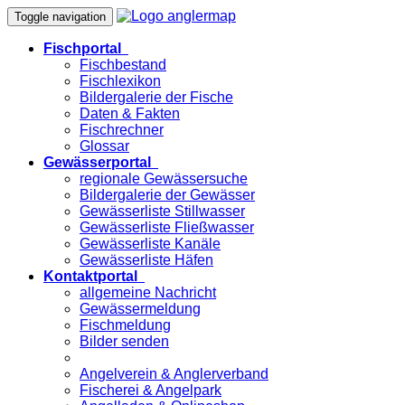
Toggle navigation
Fischportal
Fischbestand
Fischlexikon
Bildergalerie der Fische
Daten & Fakten
Fischrechner
Glossar
Gewässerportal
regionale Gewässersuche
Bildergalerie der Gewässer
Gewässerliste Stillwasser
Gewässerliste Fließwasser
Gewässerliste Kanäle
Gewässerliste Häfen
Kontaktportal
allgemeine Nachricht
Gewässermeldung
Fischmeldung
Bilder senden
Angelverein & Anglerverband
Fischerei & Angelpark