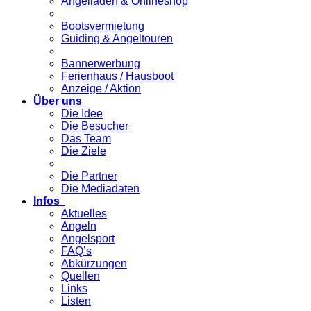
Angelladen & Onlineshop
Bootsvermietung
Guiding & Angeltouren
Bannerwerbung
Ferienhaus / Hausboot
Anzeige / Aktion
Über uns
Die Idee
Die Besucher
Das Team
Die Ziele
Die Partner
Die Mediadaten
Infos
Aktuelles
Angeln
Angelsport
FAQ’s
Abkürzungen
Quellen
Links
Listen